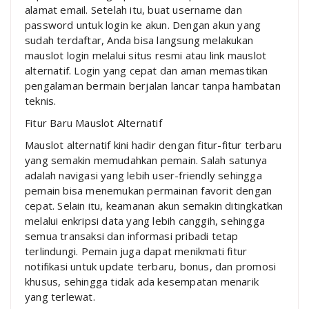
alamat email. Setelah itu, buat username dan
password untuk login ke akun. Dengan akun yang
sudah terdaftar, Anda bisa langsung melakukan
mauslot login melalui situs resmi atau link mauslot
alternatif. Login yang cepat dan aman memastikan
pengalaman bermain berjalan lancar tanpa hambatan
teknis.
Fitur Baru Mauslot Alternatif
Mauslot alternatif kini hadir dengan fitur-fitur terbaru
yang semakin memudahkan pemain. Salah satunya
adalah navigasi yang lebih user-friendly sehingga
pemain bisa menemukan permainan favorit dengan
cepat. Selain itu, keamanan akun semakin ditingkatkan
melalui enkripsi data yang lebih canggih, sehingga
semua transaksi dan informasi pribadi tetap
terlindungi. Pemain juga dapat menikmati fitur
notifikasi untuk update terbaru, bonus, dan promosi
khusus, sehingga tidak ada kesempatan menarik
yang terlewat.