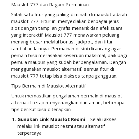
Mauslot 777 dan Ragam Permainan
Salah satu fitur yang paling diminati di mauslot adalah
mauslot 777. Fitur ini menyediakan berbagai jenis
slot dengan tampilan grafis menarik dan efek suara
yang interaktif. Mauslot 777 menawarkan peluang
menang besar melalui bonus, jackpot, dan fitur
tambahan lainnya. Permainan di sini dirancang agar
pemain bisa merasakan keseruan maksimal, baik bagi
pemula maupun yang sudah berpengalaman. Dengan
menggunakan mauslot alternatif, semua fitur di
mauslot 777 tetap bisa diakses tanpa gangguan.
Tips Bermain di Mauslot Alternatif
Untuk memastikan pengalaman bermain di mauslot
alternatif tetap menyenangkan dan aman, beberapa
tips berikut bisa diterapkan
Gunakan Link Mauslot Resmi
– Selalu akses
melalui link mauslot resmi atau alternatif
terpercaya