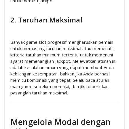
untuk memicu jackpot.
2. Taruhan Maksimal
Banyak game slot progresif mengharuskan pemain
untuk memasang taruhan maksimal atau memenuhi
kriteria taruhan minimum tertentu untuk memenuhi
syarat memenangkan jackpot. Melewatkan aturan ini
adalah kesalahan umum yang dapat membuat Anda
kehilangan kesempatan, bahkan jika Anda berhasil
memicu kombinasi yang tepat. Selalu baca aturan
main game sebelum memulai, dan jika diperlukan,
pasanglah taruhan maksimal.
Mengelola Modal dengan