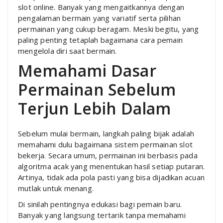
slot online. Banyak yang mengaitkannya dengan
pengalaman bermain yang variatif serta pilihan
permainan yang cukup beragam. Meski begitu, yang
paling penting tetaplah bagaimana cara pemain
mengelola diri saat bermain.
Memahami Dasar
Permainan Sebelum
Terjun Lebih Dalam
Sebelum mulai bermain, langkah paling bijak adalah
memahami dulu bagaimana sistem permainan slot
bekerja. Secara umum, permainan ini berbasis pada
algoritma acak yang menentukan hasil setiap putaran.
Artinya, tidak ada pola pasti yang bisa dijadikan acuan
mutlak untuk menang.
Di sinilah pentingnya edukasi bagi pemain baru.
Banyak yang langsung tertarik tanpa memahami