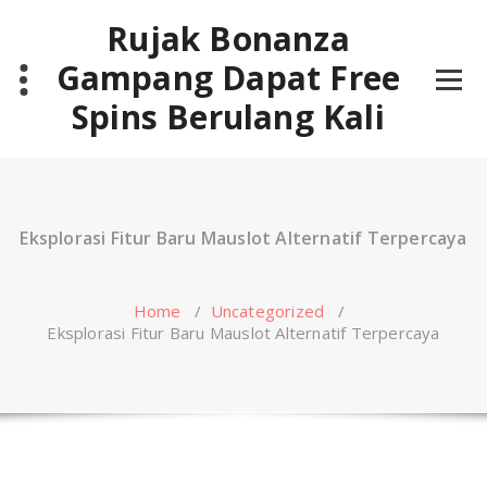
Skip
Rujak Bonanza
to
content
Gampang Dapat Free
Spins Berulang Kali
Eksplorasi Fitur Baru Mauslot Alternatif Terpercaya
Home
/
Uncategorized
/
Eksplorasi Fitur Baru Mauslot Alternatif Terpercaya