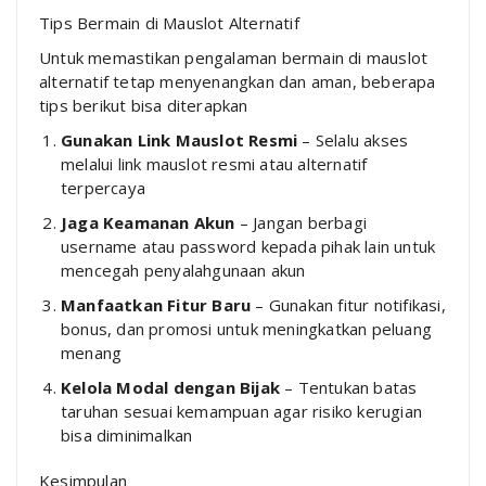
Tips Bermain di Mauslot Alternatif
Untuk memastikan pengalaman bermain di mauslot
alternatif tetap menyenangkan dan aman, beberapa
tips berikut bisa diterapkan
Gunakan Link Mauslot Resmi
– Selalu akses
melalui link mauslot resmi atau alternatif
terpercaya
Jaga Keamanan Akun
– Jangan berbagi
username atau password kepada pihak lain untuk
mencegah penyalahgunaan akun
Manfaatkan Fitur Baru
– Gunakan fitur notifikasi,
bonus, dan promosi untuk meningkatkan peluang
menang
Kelola Modal dengan Bijak
– Tentukan batas
taruhan sesuai kemampuan agar risiko kerugian
bisa diminimalkan
Kesimpulan