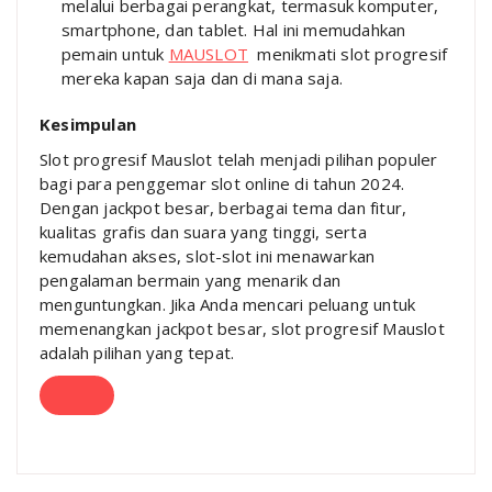
melalui berbagai perangkat, termasuk komputer,
smartphone, dan tablet. Hal ini memudahkan
pemain untuk
MAUSLOT
menikmati slot progresif
mereka kapan saja dan di mana saja.
Kesimpulan
Slot progresif Mauslot telah menjadi pilihan populer
bagi para penggemar slot online di tahun 2024.
Dengan jackpot besar, berbagai tema dan fitur,
kualitas grafis dan suara yang tinggi, serta
kemudahan akses, slot-slot ini menawarkan
pengalaman bermain yang menarik dan
menguntungkan. Jika Anda mencari peluang untuk
memenangkan jackpot besar, slot progresif Mauslot
adalah pilihan yang tepat.