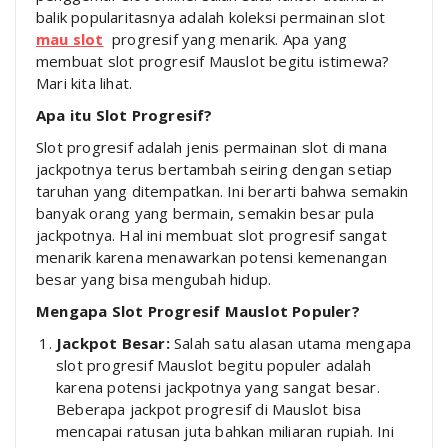
balik popularitasnya adalah koleksi permainan slot
mau slot
progresif yang menarik. Apa yang
membuat slot progresif Mauslot begitu istimewa?
Mari kita lihat.
Apa itu Slot Progresif?
Slot progresif adalah jenis permainan slot di mana
jackpotnya terus bertambah seiring dengan setiap
taruhan yang ditempatkan. Ini berarti bahwa semakin
banyak orang yang bermain, semakin besar pula
jackpotnya. Hal ini membuat slot progresif sangat
menarik karena menawarkan potensi kemenangan
besar yang bisa mengubah hidup.
Mengapa Slot Progresif Mauslot Populer?
Jackpot Besar:
Salah satu alasan utama mengapa
slot progresif Mauslot begitu populer adalah
karena potensi jackpotnya yang sangat besar.
Beberapa jackpot progresif di Mauslot bisa
mencapai ratusan juta bahkan miliaran rupiah. Ini