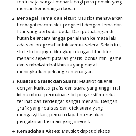
tentu saja sangat menarik bagi para pemain yang
mencari kemenangan besar.
Berbagai Tema dan Fitur:
Mauslot menawarkan
berbagai macam slot progresif dengan tema dan
fitur yang berbeda-beda. Dari petualangan di
hutan belantara hingga perjalanan ke masa lalu,
ada slot progresif untuk semua selera. Selain itu,
slot-slot ini juga dilengkapi dengan fitur-fitur
menarik seperti putaran gratis, bonus mini-game,
dan simbol-simbol khusus yang dapat
meningkatkan peluang kemenangan.
Kualitas Grafik dan Suara:
Mauslot dikenal
dengan kualitas grafis dan suara yang tinggi. Hal
ini membuat permainan slot progresif mereka
terlihat dan terdengar sangat menarik. Dengan
grafik yang realistis dan efek suara yang
mengasyikkan, pemain dapat merasakan
pengalaman bermain yang imersif.
Kemudahan Akses:
Mauslot dapat diakses