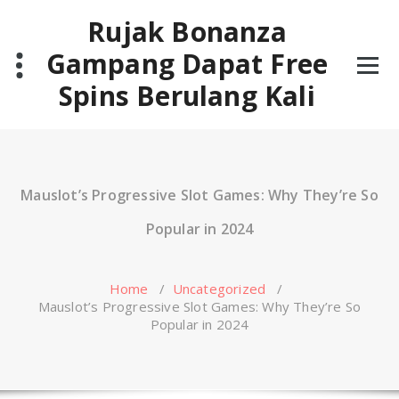
Skip
Rujak Bonanza
to
content
Gampang Dapat Free
Spins Berulang Kali
Mauslot’s Progressive Slot Games: Why They’re So
Popular in 2024
Home
/
Uncategorized
/
Mauslot’s Progressive Slot Games: Why They’re So
Popular in 2024