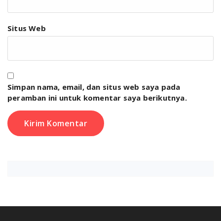
Situs Web
Simpan nama, email, dan situs web saya pada
peramban ini untuk komentar saya berikutnya.