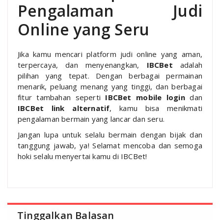
Pengalaman Judi
Online yang Seru
Jika kamu mencari platform judi online yang aman,
terpercaya, dan menyenangkan,
IBCBet
adalah
pilihan yang tepat. Dengan berbagai permainan
menarik, peluang menang yang tinggi, dan berbagai
fitur tambahan seperti
IBCBet mobile login
dan
IBCBet link alternatif
, kamu bisa menikmati
pengalaman bermain yang lancar dan seru.
Jangan lupa untuk selalu bermain dengan bijak dan
tanggung jawab, ya! Selamat mencoba dan semoga
hoki selalu menyertai kamu di IBCBet!
Tinggalkan Balasan