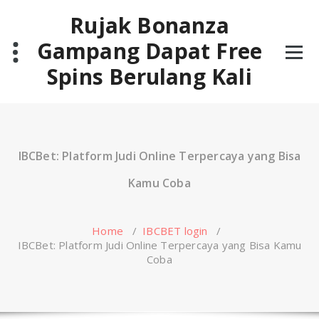
Skip
Rujak Bonanza
to
content
Gampang Dapat Free
Spins Berulang Kali
IBCBet: Platform Judi Online Terpercaya yang Bisa
Kamu Coba
Home
/
IBCBET login
/
IBCBet: Platform Judi Online Terpercaya yang Bisa Kamu
Coba