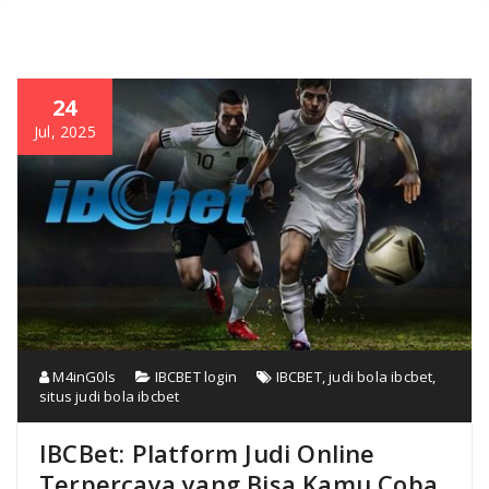
24
Jul, 2025
M4inG0ls
IBCBET login
IBCBET
,
judi bola ibcbet
,
situs judi bola ibcbet
IBCBet: Platform Judi Online
Terpercaya yang Bisa Kamu Coba