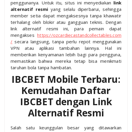
penggunanya. Untuk itu, situs ini menyediakan
link
alternatif resmi
yang selalu diperbarui, sehingga
member setia dapat mengaksesnya tanpa khawatir
terhalang oleh blokir atau gangguan teknis. Dengan
link alternatif resmi ini, para pemain dapat
mengakses
https://ozcardiecastandcollectables.com
/
secara langsung, tanpa perlu repot menggunakan
VPN atau aplikasi tambahan lainnya. Hal ini
memberikan kenyamanan lebih bagi para pengguna,
memastikan bahwa mereka tetap bisa menikmati
taruhan bola tanpa hambatan.
IBCBET Mobile Terbaru:
Kemudahan Daftar
IBCBET dengan Link
Alternatif Resmi
Salah satu keunggulan besar yang ditawarkan