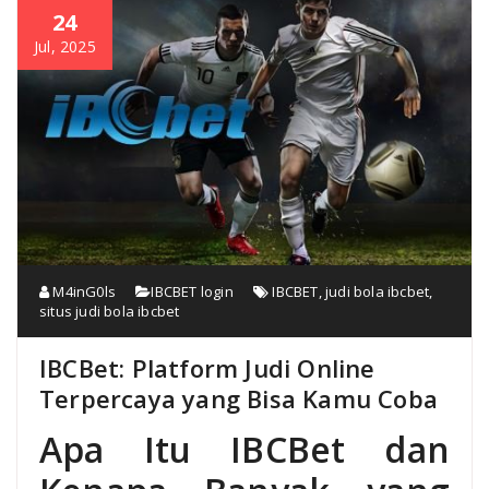
24
Jul, 2025
M4inG0ls
IBCBET login
IBCBET
,
judi bola ibcbet
,
situs judi bola ibcbet
IBCBet: Platform Judi Online
Terpercaya yang Bisa Kamu Coba
Apa Itu IBCBet dan