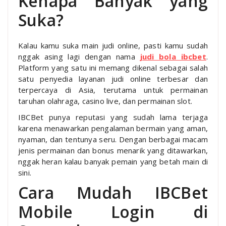
Kenapa Banyak yang
Suka?
Kalau kamu suka main judi online, pasti kamu sudah
nggak asing lagi dengan nama
judi bola ibcbet
.
Platform yang satu ini memang dikenal sebagai salah
satu penyedia layanan judi online terbesar dan
terpercaya di Asia, terutama untuk permainan
taruhan olahraga, casino live, dan permainan slot.
IBCBet punya reputasi yang sudah lama terjaga
karena menawarkan pengalaman bermain yang aman,
nyaman, dan tentunya seru. Dengan berbagai macam
jenis permainan dan bonus menarik yang ditawarkan,
nggak heran kalau banyak pemain yang betah main di
sini.
Cara Mudah IBCBet
Mobile Login di