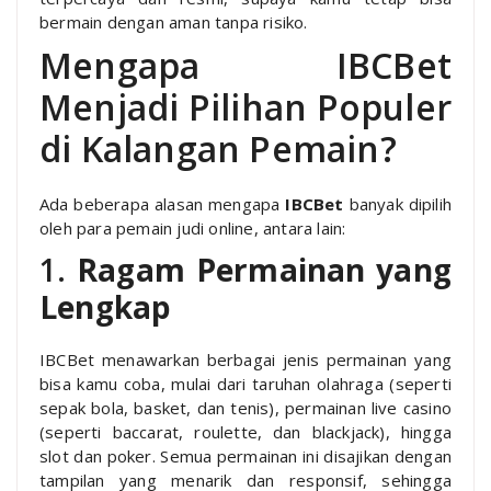
bermain dengan aman tanpa risiko.
Mengapa IBCBet
Menjadi Pilihan Populer
di Kalangan Pemain?
Ada beberapa alasan mengapa
IBCBet
banyak dipilih
oleh para pemain judi online, antara lain:
1.
Ragam Permainan yang
Lengkap
IBCBet menawarkan berbagai jenis permainan yang
bisa kamu coba, mulai dari taruhan olahraga (seperti
sepak bola, basket, dan tenis), permainan live casino
(seperti baccarat, roulette, dan blackjack), hingga
slot dan poker. Semua permainan ini disajikan dengan
tampilan yang menarik dan responsif, sehingga