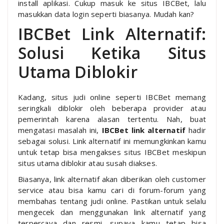
install aplikasi. Cukup masuk ke situs IBCBet, lalu
masukkan data login seperti biasanya. Mudah kan?
IBCBet Link Alternatif:
Solusi Ketika Situs
Utama Diblokir
Kadang, situs judi online seperti IBCBet memang
seringkali diblokir oleh beberapa provider atau
pemerintah karena alasan tertentu. Nah, buat
mengatasi masalah ini,
IBCBet link alternatif
hadir
sebagai solusi. Link alternatif ini memungkinkan kamu
untuk tetap bisa mengakses situs IBCBet meskipun
situs utama diblokir atau susah diakses.
Biasanya, link alternatif akan diberikan oleh customer
service atau bisa kamu cari di forum-forum yang
membahas tentang judi online. Pastikan untuk selalu
mengecek dan menggunakan link alternatif yang
terpercaya dan resmi, supaya kamu tetap bisa