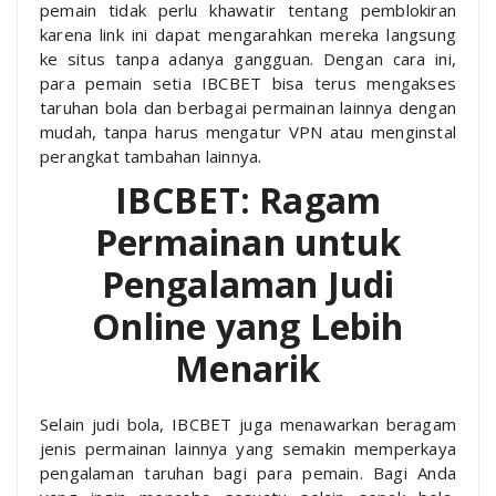
pemain tidak perlu khawatir tentang pemblokiran
karena link ini dapat mengarahkan mereka langsung
ke situs tanpa adanya gangguan. Dengan cara ini,
para pemain setia IBCBET bisa terus mengakses
taruhan bola dan berbagai permainan lainnya dengan
mudah, tanpa harus mengatur VPN atau menginstal
perangkat tambahan lainnya.
IBCBET: Ragam
Permainan untuk
Pengalaman Judi
Online yang Lebih
Menarik
Selain judi bola, IBCBET juga menawarkan beragam
jenis permainan lainnya yang semakin memperkaya
pengalaman taruhan bagi para pemain. Bagi Anda