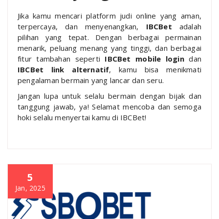
Jika kamu mencari platform judi online yang aman,
terpercaya, dan menyenangkan,
IBCBet
adalah
pilihan yang tepat. Dengan berbagai permainan
menarik, peluang menang yang tinggi, dan berbagai
fitur tambahan seperti
IBCBet mobile login
dan
IBCBet link alternatif
, kamu bisa menikmati
pengalaman bermain yang lancar dan seru.
Jangan lupa untuk selalu bermain dengan bijak dan
tanggung jawab, ya! Selamat mencoba dan semoga
hoki selalu menyertai kamu di IBCBet!
5
Jan, 2025