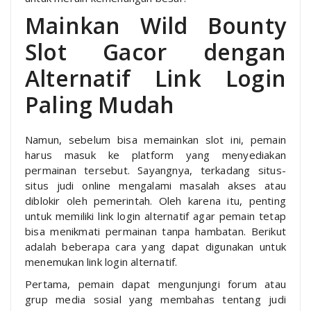
Mainkan Wild Bounty
Slot Gacor dengan
Alternatif Link Login
Paling Mudah
Namun, sebelum bisa memainkan slot ini, pemain
harus masuk ke platform yang menyediakan
permainan tersebut. Sayangnya, terkadang situs-
situs judi online mengalami masalah akses atau
diblokir oleh pemerintah. Oleh karena itu, penting
untuk memiliki link login alternatif agar pemain tetap
bisa menikmati permainan tanpa hambatan. Berikut
adalah beberapa cara yang dapat digunakan untuk
menemukan link login alternatif.
Pertama, pemain dapat mengunjungi forum atau
grup media sosial yang membahas tentang judi