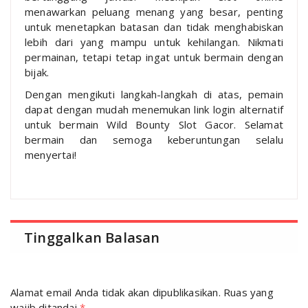
menawarkan peluang menang yang besar, penting
untuk menetapkan batasan dan tidak menghabiskan
lebih dari yang mampu untuk kehilangan. Nikmati
permainan, tetapi tetap ingat untuk bermain dengan
bijak.
Dengan mengikuti langkah-langkah di atas, pemain
dapat dengan mudah menemukan link login alternatif
untuk bermain Wild Bounty Slot Gacor. Selamat
bermain dan semoga keberuntungan selalu
menyertai!
Tinggalkan Balasan
Alamat email Anda tidak akan dipublikasikan.
Ruas yang
wajib ditandai
*