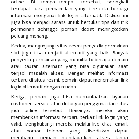
online. Di tempat-tempat tersebut, seringkali
terdapat para pemain lain yang bersedia berbagi
informasi mengenai link login alternatif. Diskusi ini
juga bisa menjadi sarana untuk bertukar tips dan trik
permainan sehingga pemain dapat meningkatkan
peluang menang.
Kedua, mengunjungi situs resmi penyedia permainan
slot juga bisa menjadi alternatif yang baik. Banyak
penyedia permainan yang memiliki beberapa domain
atau tautan alternatif yang bisa digunakan saat
terjadi masalah akses. Dengan melihat informasi
terbaru di situs resmi, pemain dapat menemukan link
login alternatif dengan mudah.
Ketiga, pemain juga bisa memanfaatkan layanan
customer service atau dukungan pengguna dari situs
judi online tersebut. Biasanya, mereka akan
memberikan informasi terbaru terkait link login yang
valid. Menghubungi mereka melalui live chat, email,
atau nomor telepon yang disediakan dapat
membantu pemain mendapatkan akses tanpa