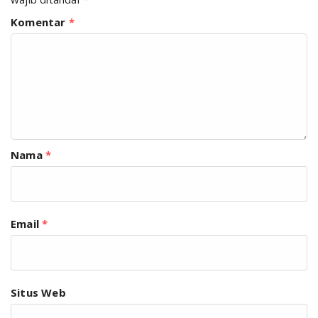
Komentar
*
Nama
*
Email
*
Situs Web