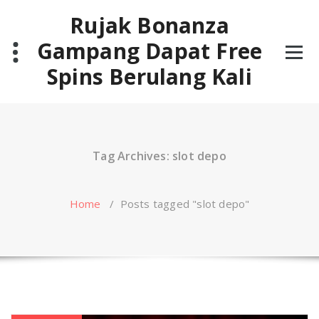
Skip
Rujak Bonanza
to
content
Gampang Dapat Free
Spins Berulang Kali
Tag Archives: slot depo
Home
/
Posts tagged "slot depo"