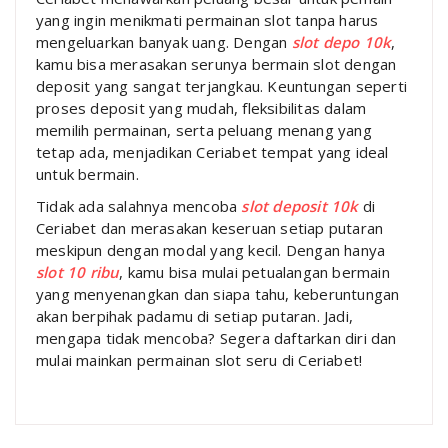
yang ingin menikmati permainan slot tanpa harus
mengeluarkan banyak uang. Dengan
slot depo 10k
,
kamu bisa merasakan serunya bermain slot dengan
deposit yang sangat terjangkau. Keuntungan seperti
proses deposit yang mudah, fleksibilitas dalam
memilih permainan, serta peluang menang yang
tetap ada, menjadikan Ceriabet tempat yang ideal
untuk bermain.
Tidak ada salahnya mencoba
slot deposit 10k
di
Ceriabet dan merasakan keseruan setiap putaran
meskipun dengan modal yang kecil. Dengan hanya
slot 10 ribu
, kamu bisa mulai petualangan bermain
yang menyenangkan dan siapa tahu, keberuntungan
akan berpihak padamu di setiap putaran. Jadi,
mengapa tidak mencoba? Segera daftarkan diri dan
mulai mainkan permainan slot seru di Ceriabet!