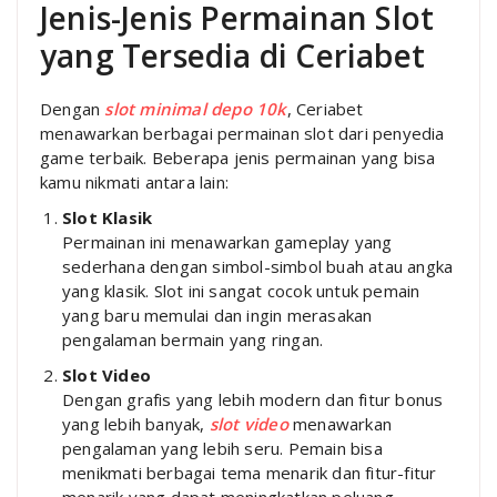
Jenis-Jenis Permainan Slot
yang Tersedia di Ceriabet
Dengan
slot minimal depo 10k
, Ceriabet
menawarkan berbagai permainan slot dari penyedia
game terbaik. Beberapa jenis permainan yang bisa
kamu nikmati antara lain:
Slot Klasik
Permainan ini menawarkan gameplay yang
sederhana dengan simbol-simbol buah atau angka
yang klasik. Slot ini sangat cocok untuk pemain
yang baru memulai dan ingin merasakan
pengalaman bermain yang ringan.
Slot Video
Dengan grafis yang lebih modern dan fitur bonus
yang lebih banyak,
slot video
menawarkan
pengalaman yang lebih seru. Pemain bisa
menikmati berbagai tema menarik dan fitur-fitur
menarik yang dapat meningkatkan peluang