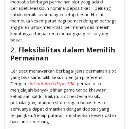
mencoba berbagai permainan slot yang ada di
Ceriabet. Meskipun nominal deposit kecil, peluang
untuk meraih kemenangan tetap besar. Hal ini
membuka kesempatan bagi pemain dengan berbagai
anggaran untuk menikmati permainan dan meraih
keuntungan tanpa perlu menanggung risiko yang
besar.
2.
Fleksibilitas dalam Memilih
Permainan
Ceriabet menawarkan berbagai jenis permainan slot
yang bisa kamu pilih sesuai dengan preferensi.
Dengan
slot minimal depo 10k
, pemain bisa
menjelajahi banyak pilihan game tanpa khawatir
kehabisan saldo. Baik itu slot bertema klasik,
petualangan, ataupun slot dengan bonus besar,
semuanya dapat dimainkan dengan deposit yang
terjangkau. Setiap putaran memberikan kesempatan
baru untuk menang.