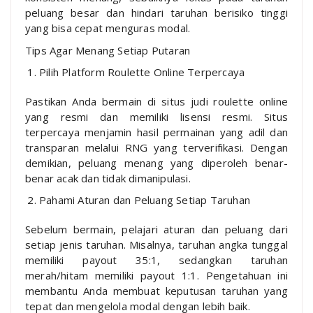
peluang besar dan hindari taruhan berisiko tinggi
yang bisa cepat menguras modal.
Tips Agar Menang Setiap Putaran
Pilih Platform Roulette Online Terpercaya
Pastikan Anda bermain di situs judi roulette online
yang resmi dan memiliki lisensi resmi. Situs
terpercaya menjamin hasil permainan yang adil dan
transparan melalui RNG yang terverifikasi. Dengan
demikian, peluang menang yang diperoleh benar-
benar acak dan tidak dimanipulasi.
Pahami Aturan dan Peluang Setiap Taruhan
Sebelum bermain, pelajari aturan dan peluang dari
setiap jenis taruhan. Misalnya, taruhan angka tunggal
memiliki payout 35:1, sedangkan taruhan
merah/hitam memiliki payout 1:1. Pengetahuan ini
membantu Anda membuat keputusan taruhan yang
tepat dan mengelola modal dengan lebih baik.