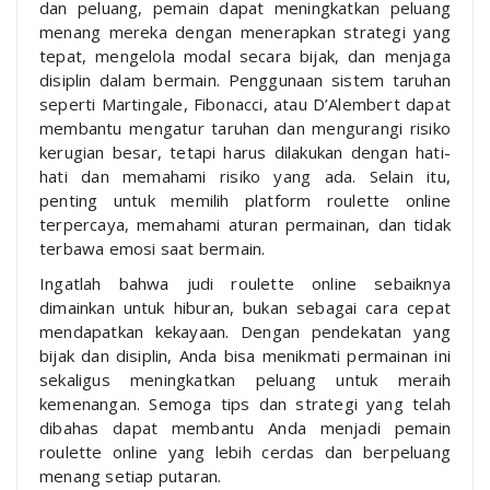
dan peluang, pemain dapat meningkatkan peluang
menang mereka dengan menerapkan strategi yang
tepat, mengelola modal secara bijak, dan menjaga
disiplin dalam bermain. Penggunaan sistem taruhan
seperti Martingale, Fibonacci, atau D’Alembert dapat
membantu mengatur taruhan dan mengurangi risiko
kerugian besar, tetapi harus dilakukan dengan hati-
hati dan memahami risiko yang ada. Selain itu,
penting untuk memilih platform roulette online
terpercaya, memahami aturan permainan, dan tidak
terbawa emosi saat bermain.
Ingatlah bahwa judi roulette online sebaiknya
dimainkan untuk hiburan, bukan sebagai cara cepat
mendapatkan kekayaan. Dengan pendekatan yang
bijak dan disiplin, Anda bisa menikmati permainan ini
sekaligus meningkatkan peluang untuk meraih
kemenangan. Semoga tips dan strategi yang telah
dibahas dapat membantu Anda menjadi pemain
roulette online yang lebih cerdas dan berpeluang
menang setiap putaran.