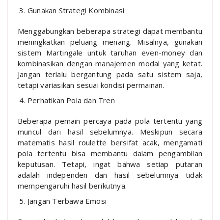
Gunakan Strategi Kombinasi
Menggabungkan beberapa strategi dapat membantu
meningkatkan peluang menang. Misalnya, gunakan
sistem Martingale untuk taruhan even-money dan
kombinasikan dengan manajemen modal yang ketat.
Jangan terlalu bergantung pada satu sistem saja,
tetapi variasikan sesuai kondisi permainan.
Perhatikan Pola dan Tren
Beberapa pemain percaya pada pola tertentu yang
muncul dari hasil sebelumnya. Meskipun secara
matematis hasil roulette bersifat acak, mengamati
pola tertentu bisa membantu dalam pengambilan
keputusan. Tetapi, ingat bahwa setiap putaran
adalah independen dan hasil sebelumnya tidak
mempengaruhi hasil berikutnya.
Jangan Terbawa Emosi