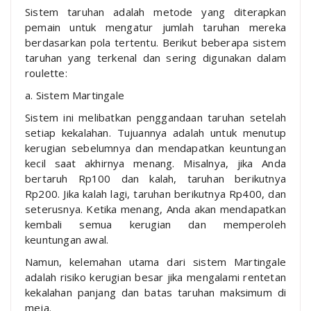
Sistem taruhan adalah metode yang diterapkan
pemain untuk mengatur jumlah taruhan mereka
berdasarkan pola tertentu. Berikut beberapa sistem
taruhan yang terkenal dan sering digunakan dalam
roulette:
a. Sistem Martingale
Sistem ini melibatkan penggandaan taruhan setelah
setiap kekalahan. Tujuannya adalah untuk menutup
kerugian sebelumnya dan mendapatkan keuntungan
kecil saat akhirnya menang. Misalnya, jika Anda
bertaruh Rp100 dan kalah, taruhan berikutnya
Rp200. Jika kalah lagi, taruhan berikutnya Rp400, dan
seterusnya. Ketika menang, Anda akan mendapatkan
kembali semua kerugian dan memperoleh
keuntungan awal.
Namun, kelemahan utama dari sistem Martingale
adalah risiko kerugian besar jika mengalami rentetan
kekalahan panjang dan batas taruhan maksimum di
meja.