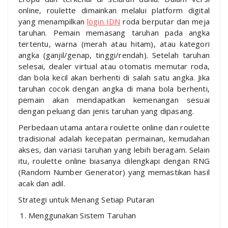
online, roulette dimainkan melalui platform digital
yang menampilkan
login IDN
roda berputar dan meja
taruhan. Pemain memasang taruhan pada angka
tertentu, warna (merah atau hitam), atau kategori
angka (ganjil/genap, tinggi/rendah). Setelah taruhan
selesai, dealer virtual atau otomatis memutar roda,
dan bola kecil akan berhenti di salah satu angka. Jika
taruhan cocok dengan angka di mana bola berhenti,
pemain akan mendapatkan kemenangan sesuai
dengan peluang dan jenis taruhan yang dipasang.
Perbedaan utama antara roulette online dan roulette
tradisional adalah kecepatan permainan, kemudahan
akses, dan variasi taruhan yang lebih beragam. Selain
itu, roulette online biasanya dilengkapi dengan RNG
(Random Number Generator) yang memastikan hasil
acak dan adil.
Strategi untuk Menang Setiap Putaran
Menggunakan Sistem Taruhan