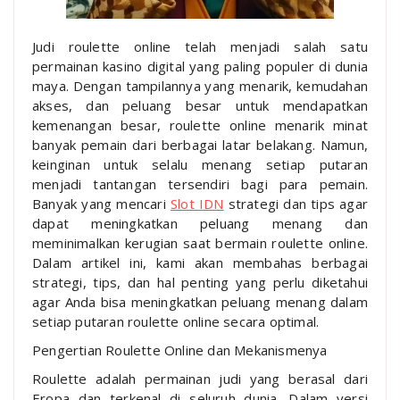
Judi roulette online telah menjadi salah satu
permainan kasino digital yang paling populer di dunia
maya. Dengan tampilannya yang menarik, kemudahan
akses, dan peluang besar untuk mendapatkan
kemenangan besar, roulette online menarik minat
banyak pemain dari berbagai latar belakang. Namun,
keinginan untuk selalu menang setiap putaran
menjadi tantangan tersendiri bagi para pemain.
Banyak yang mencari
Slot IDN
strategi dan tips agar
dapat meningkatkan peluang menang dan
meminimalkan kerugian saat bermain roulette online.
Dalam artikel ini, kami akan membahas berbagai
strategi, tips, dan hal penting yang perlu diketahui
agar Anda bisa meningkatkan peluang menang dalam
setiap putaran roulette online secara optimal.
Pengertian Roulette Online dan Mekanismenya
Roulette adalah permainan judi yang berasal dari
Eropa dan terkenal di seluruh dunia. Dalam versi