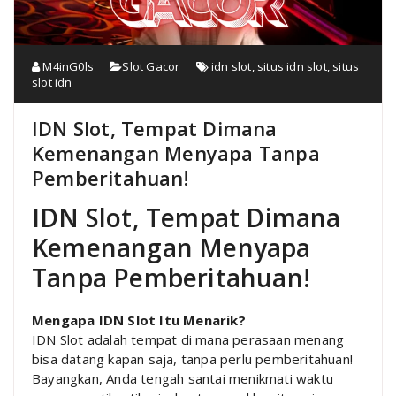
M4inG0ls
Slot Gacor
idn slot
,
situs idn slot
,
situs
slot idn
IDN Slot, Tempat Dimana
Kemenangan Menyapa Tanpa
Pemberitahuan!
IDN Slot, Tempat Dimana
Kemenangan Menyapa
Tanpa Pemberitahuan!
Mengapa IDN Slot Itu Menarik?
IDN Slot adalah tempat di mana perasaan menang
bisa datang kapan saja, tanpa perlu pemberitahuan!
Bayangkan, Anda tengah santai menikmati waktu