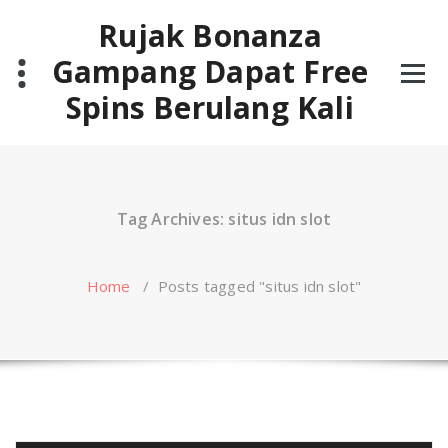
Skip
Rujak Bonanza
to
content
Gampang Dapat Free
Spins Berulang Kali
Tag Archives: situs idn slot
Home
/
Posts tagged "situs idn slot"