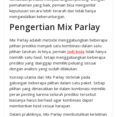
pemahaman yang baik, pemain bisa mengambil
keputusan secara lebih terarah dan tidak hanya
mengandalkan keberuntungan.
Pengertian Mix Parlay
Mix Parlay adalah metode menggabungkan beberapa
pilihan prediksi menjadi satu kombinasi dalam satu
pilihan taruhan. Artinya, pemain
judi bola
tidak hanya
memilih satu hasil, tetapi menggabungkan beberapa
prediksi yang dianggap memiliki peluang sesuai
dengan analisis yang sudah dilakukan.
Konsep utama dari Mix Parlay terletak pada
gabungan beberapa pilihan dalam satu paket. Setiap
pilihan yang dimasukkan ke dalam kombinasi memiliki
peran penting karena seluruh prediksi tersebut
biasanya harus berhasil agar kombinasi dapat
memberikan hasil sesuai harapan.
Dalam praktiknya, Mix Parlay membutuhkan ketelitian