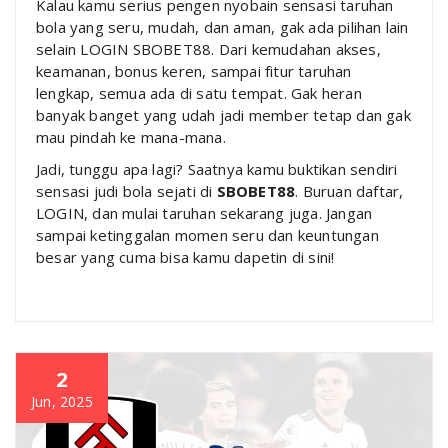
Kalau kamu serius pengen nyobain sensasi taruhan
bola yang seru, mudah, dan aman, gak ada pilihan lain
selain LOGIN SBOBET88. Dari kemudahan akses,
keamanan, bonus keren, sampai fitur taruhan
lengkap, semua ada di satu tempat. Gak heran
banyak banget yang udah jadi member tetap dan gak
mau pindah ke mana-mana.
Jadi, tunggu apa lagi? Saatnya kamu buktikan sendiri
sensasi judi bola sejati di
SBOBET88
. Buruan daftar,
LOGIN, dan mulai taruhan sekarang juga. Jangan
sampai ketinggalan momen seru dan keuntungan
besar yang cuma bisa kamu dapetin di sini!
2
Jun, 2025