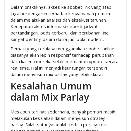
Dalam praktiknya, akses ke sbobet link yang stabil
juga berpengaruh terhadap kenyamanan pemain
dalam melakukan analisis dan eksekusi taruhan.
Kecepatan akses informasi seperti jadwal
pertandingan, odds terbaru, dan perubahan line
sangat penting dalam dunia judi bola modern.
Pemain yang terbiasa menggunakan sbobet online
biasanya akan lebih responsif terhadap perubahan
data karena mereka selalu memantau update secara
real time. Hal ini menjadi keuntungan tersendiri
dalam menyusun mix parlay yang lebih akurat.
Kesalahan Umum
dalam Mix Parlay
Meskipun terlihat sederhana, banyak pemain masih
melakukan kesalahan dalam menyusun strategi
parlay. Salah satunya adalah terlalu percaya diri