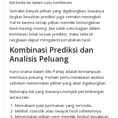
berbeda ke dalam satu kombinasi.
Semakin banyak pilihan yang digabungkan, biasanya
tingkat kesulitan prediksi juga semakin meningkat.
Hal ini karena setiap pilihan memiliki kemungkinan
hasil masing-masing. Jika salah satu bagian dalam
kombinasi tidak sesuai prediksi, maka seluruh
rangkaian dapat mengalami perubahan hasil.
Kombinasi Prediksi dan
Analisis Peluang
Kunci utama dalam Mix Parlay adalah kemampuan
membaca peluang. Pemain perlu melakukan analisis
sebelum menentukan pilihan yang akan digabungkan.
Beberapa hal yang biasanya menjadi pertimbangan
antara lain:
Memahami pola permainan yang tersedia.
Melihat statistik atau riwayat hasil sebelumnya.
Menentukan pilihan yang memiliki tingkat keyakinan