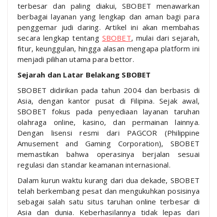
terbesar dan paling diakui, SBOBET menawarkan
berbagai layanan yang lengkap dan aman bagi para
penggemar judi daring. Artikel ini akan membahas
secara lengkap tentang
SBOBET
, mulai dari sejarah,
fitur, keunggulan, hingga alasan mengapa platform ini
menjadi pilihan utama para bettor.
Sejarah dan Latar Belakang SBOBET
SBOBET didirikan pada tahun 2004 dan berbasis di
Asia, dengan kantor pusat di Filipina. Sejak awal,
SBOBET fokus pada penyediaan layanan taruhan
olahraga online, kasino, dan permainan lainnya.
Dengan lisensi resmi dari PAGCOR (Philippine
Amusement and Gaming Corporation), SBOBET
memastikan bahwa operasinya berjalan sesuai
regulasi dan standar keamanan internasional.
Dalam kurun waktu kurang dari dua dekade, SBOBET
telah berkembang pesat dan mengukuhkan posisinya
sebagai salah satu situs taruhan online terbesar di
Asia dan dunia. Keberhasilannya tidak lepas dari