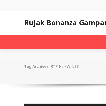
Skip
to
content
Rujak Bonanza Gampang
Tag Archives: RTP KLIKWIN88