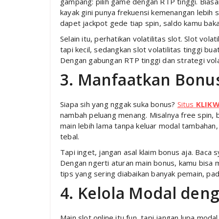
gampang: pilih game dengan RTP tinggi. Bia
kayak gini punya frekuensi kemenangan lebih 
dapet jackpot gede tiap spin, saldo kamu baka
Selain itu, perhatikan volatilitas slot. Slot v
tapi kecil, sedangkan slot volatilitas tinggi b
Dengan gabungan RTP tinggi dan strategi vol
3. Manfaatkan Bonus
Siapa sih yang nggak suka bonus?
Situs
KLIKW
nambah peluang menang. Misalnya free spin, b
main lebih lama tanpa keluar modal tambahan,
tebal.
Tapi inget, jangan asal klaim bonus aja. Baca
Dengan ngerti aturan main bonus, kamu bisa 
tips yang sering diabaikan banyak pemain, pad
4. Kelola Modal deng
Main slot online itu fun, tapi jangan lupa modal