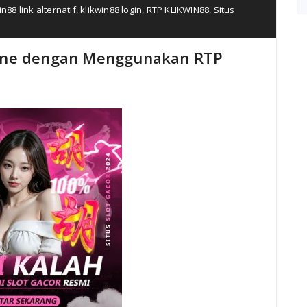
in88 link alternatif
,
klikwin88 login
,
RTP KLIKWIN88
,
Situs
line dengan Menggunakan RTP