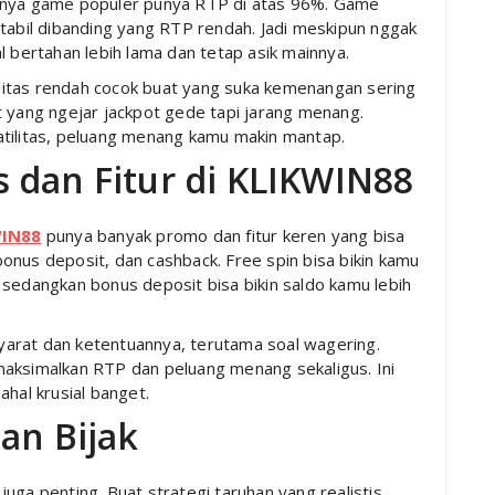
sanya game populer punya RTP di atas 96%. Game
stabil dibanding yang RTP rendah. Jadi meskipun nggak
l bertahan lebih lama dan tetap asik mainnya.
olatilitas rendah cocok buat yang suka kemenangan sering
uat yang ngejar jackpot gede tapi jarang menang.
atilitas, peluang menang kamu makin mantap.
 dan Fitur di KLIKWIN88
IN88
punya banyak promo dan fitur keren yang bisa
onus deposit, dan cashback. Free spin bisa bikin kamu
 sedangkan bonus deposit bisa bikin saldo kamu lebih
 syarat dan ketentuannya, terutama soal wagering.
maksimalkan RTP dan peluang menang sekaligus. Ini
ahal krusial banget.
an Bijak
 juga penting. Buat strategi taruhan yang realistis.