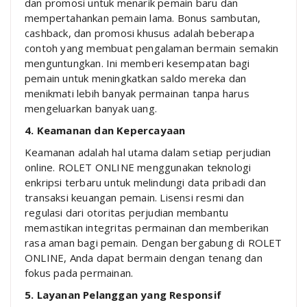
dan promosi untuk menarik pemain baru dan
mempertahankan pemain lama. Bonus sambutan,
cashback, dan promosi khusus adalah beberapa
contoh yang membuat pengalaman bermain semakin
menguntungkan. Ini memberi kesempatan bagi
pemain untuk meningkatkan saldo mereka dan
menikmati lebih banyak permainan tanpa harus
mengeluarkan banyak uang.
4. Keamanan dan Kepercayaan
Keamanan adalah hal utama dalam setiap perjudian
online. ROLET ONLINE menggunakan teknologi
enkripsi terbaru untuk melindungi data pribadi dan
transaksi keuangan pemain. Lisensi resmi dan
regulasi dari otoritas perjudian membantu
memastikan integritas permainan dan memberikan
rasa aman bagi pemain. Dengan bergabung di ROLET
ONLINE, Anda dapat bermain dengan tenang dan
fokus pada permainan.
5. Layanan Pelanggan yang Responsif