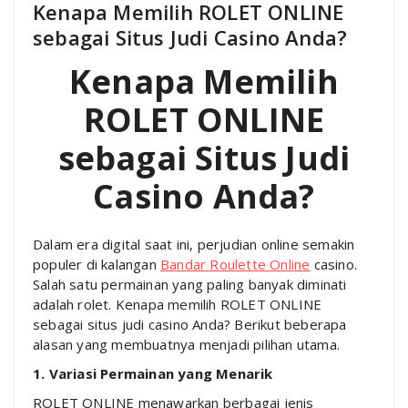
Kenapa Memilih ROLET ONLINE
sebagai Situs Judi Casino Anda?
Kenapa Memilih
ROLET ONLINE
sebagai Situs Judi
Casino Anda?
Dalam era digital saat ini, perjudian online semakin
populer di kalangan
Bandar Roulette Online
casino.
Salah satu permainan yang paling banyak diminati
adalah rolet. Kenapa memilih ROLET ONLINE
sebagai situs judi casino Anda? Berikut beberapa
alasan yang membuatnya menjadi pilihan utama.
1. Variasi Permainan yang Menarik
ROLET ONLINE menawarkan berbagai jenis