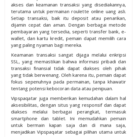
akses dan keamanan transaksi yang disediakannya,
terutama untuk permainan roulette online uang asli.
Setiap transaksi, baik itu deposit atau penarikan,
dijamin cepat dan aman. Dengan berbagai metode
pembayaran yang tersedia, seperti transfer bank, e-
wallet, dan kartu kredit, pemain dapat memilih cara
yang paling nyaman bagi mereka.
Keamanan transaksi sangat dijaga melalui enkripsi
SSL, yang memastikan bahwa informasi pribadi dan
transaksi finansial tidak dapat diakses oleh pihak
yang tidak berwenang. Oleh karena itu, pemain dapat
fokus sepenuhnya pada permainan, tanpa khawatir
tentang potensi kebocoran data atau penipuan.
Vipspaqatar juga memberikan kemudahan dalam hal
aksesibilitas, dengan situs yang responsif dan dapat
diakses melalui berbagai perangkat, termasuk
smartphone dan tablet. Ini memudahkan pemain
untuk bermain kapan saja dan di mana saja,
menjadikan Vipspaqatar sebagai pilihan utama untuk