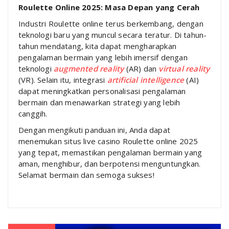
Roulette Online 2025: Masa Depan yang Cerah
Industri Roulette online terus berkembang, dengan
teknologi baru yang muncul secara teratur. Di tahun-
tahun mendatang, kita dapat mengharapkan
pengalaman bermain yang lebih imersif dengan
teknologi
augmented reality
(AR) dan
virtual reality
(VR). Selain itu, integrasi
artificial intelligence
(AI)
dapat meningkatkan personalisasi pengalaman
bermain dan menawarkan strategi yang lebih
canggih.
Dengan mengikuti panduan ini, Anda dapat
menemukan situs live casino Roulette online 2025
yang tepat, memastikan pengalaman bermain yang
aman, menghibur, dan berpotensi menguntungkan.
Selamat bermain dan semoga sukses!