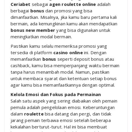
Ceriabet
sebagai
agen roulette online
adalah
berbagai
bonus
dan promosi yang bisa
dimanfaatkan. Misalnya, jika kamu baru pertama kali
bermain, ada kemungkinan kamu akan mendapatkan
bonus new member
yang bisa digunakan untuk
meningkatkan modal bermain.
Pastikan kamu selalu memeriksa promosi yang
tersedia di platform
casino online
ini. Dengan
memanfaatkan
bonus
seperti deposit bonus atau
cashback, kamu bisa memperpanjang waktu bermain
tanpa harus menambah modal. Namun, pastikan
untuk membaca syarat dan ketentuan setiap bonus
agar kamu bisa memanfaatkannya dengan optimal.
Kelola Emosi dan Fokus pada Permainan
Salah satu aspek yang sering diabaikan oleh pemain
pemula adalah pengelolaan emosi. Keberuntungan
dalam
roulette
bisa datang dan pergi, dan tidak
jarang pemain terbawa emosi setelah beberapa
kekalahan berturut-turut. Hal ini bisa membuat