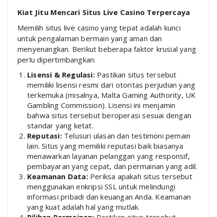
Kiat Jitu Mencari Situs Live Casino Terpercaya
Memilih situs live casino yang tepat adalah kunci
untuk pengalaman bermain yang aman dan
menyenangkan. Berikut beberapa faktor krusial yang
perlu dipertimbangkan:
Lisensi & Regulasi:
Pastikan situs tersebut
memiliki lisensi resmi dari otoritas perjudian yang
terkemuka (misalnya, Malta Gaming Authority, UK
Gambling Commission). Lisensi ini menjamin
bahwa situs tersebut beroperasi sesuai dengan
standar yang ketat.
Reputasi:
Telusuri ulasan dan testimoni pemain
lain. Situs yang memiliki reputasi baik biasanya
menawarkan layanan pelanggan yang responsif,
pembayaran yang cepat, dan permainan yang adil.
Keamanan Data:
Periksa apakah situs tersebut
menggunakan enkripsi SSL untuk melindungi
informasi pribadi dan keuangan Anda. Keamanan
yang kuat adalah hal yang mutlak.
Pilihan Permainan:
Pastikan situs tersebut