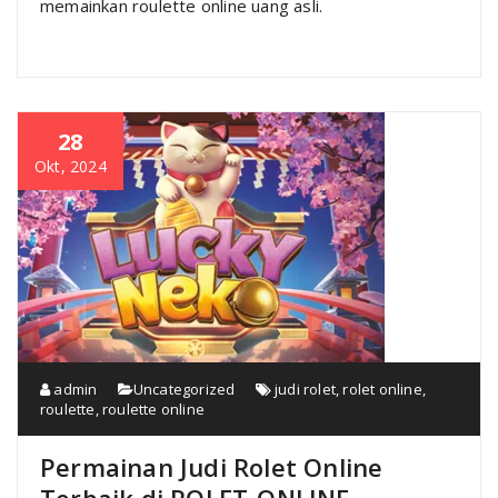
memainkan roulette online uang asli.
28
Okt, 2024
admin
Uncategorized
judi rolet
,
rolet online
,
roulette
,
roulette online
Permainan Judi Rolet Online
Terbaik di ROLET-ONLINE