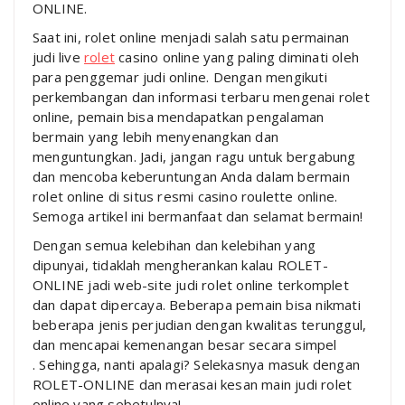
ONLINE.
Saat ini, rolet online menjadi salah satu permainan
judi live
rolet
casino online yang paling diminati oleh
para penggemar judi online. Dengan mengikuti
perkembangan dan informasi terbaru mengenai rolet
online, pemain bisa mendapatkan pengalaman
bermain yang lebih menyenangkan dan
menguntungkan. Jadi, jangan ragu untuk bergabung
dan mencoba keberuntungan Anda dalam bermain
rolet online di situs resmi casino roulette online.
Semoga artikel ini bermanfaat dan selamat bermain!
Dengan semua kelebihan dan kelebihan yang
dipunyai, tidaklah mengherankan kalau ROLET-
ONLINE jadi web-site judi rolet online terkomplet
dan dapat dipercaya. Beberapa pemain bisa nikmati
beberapa jenis perjudian dengan kwalitas terunggul,
dan mencapai kemenangan besar secara simpel
. Sehingga, nanti apalagi? Selekasnya masuk dengan
ROLET-ONLINE dan merasai kesan main judi rolet
online yang sebetulnya!