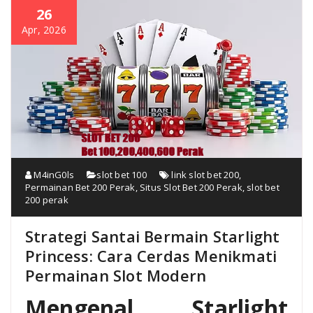
26
Apr, 2026
M4inG0ls
slot bet 100
link slot bet 200
,
Permainan Bet 200 Perak
,
Situs Slot Bet 200 Perak
,
slot bet
200 perak
Strategi Santai Bermain Starlight
Princess: Cara Cerdas Menikmati
Permainan Slot Modern
Mengenal Starlight