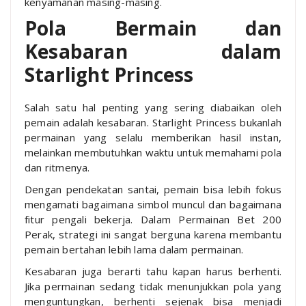
kenyamanan masing-masing.
Pola Bermain dan
Kesabaran dalam
Starlight Princess
Salah satu hal penting yang sering diabaikan oleh
pemain adalah kesabaran. Starlight Princess bukanlah
permainan yang selalu memberikan hasil instan,
melainkan membutuhkan waktu untuk memahami pola
dan ritmenya.
Dengan pendekatan santai, pemain bisa lebih fokus
mengamati bagaimana simbol muncul dan bagaimana
fitur pengali bekerja. Dalam Permainan Bet 200
Perak, strategi ini sangat berguna karena membantu
pemain bertahan lebih lama dalam permainan.
Kesabaran juga berarti tahu kapan harus berhenti.
Jika permainan sedang tidak menunjukkan pola yang
menguntungkan, berhenti sejenak bisa menjadi