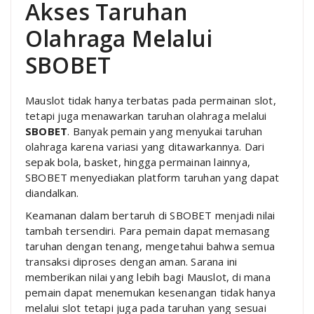
Akses Taruhan
Olahraga Melalui
SBOBET
Mauslot tidak hanya terbatas pada permainan slot,
tetapi juga menawarkan taruhan olahraga melalui
SBOBET
. Banyak pemain yang menyukai taruhan
olahraga karena variasi yang ditawarkannya. Dari
sepak bola, basket, hingga permainan lainnya,
SBOBET menyediakan platform taruhan yang dapat
diandalkan.
Keamanan dalam bertaruh di SBOBET menjadi nilai
tambah tersendiri. Para pemain dapat memasang
taruhan dengan tenang, mengetahui bahwa semua
transaksi diproses dengan aman. Sarana ini
memberikan nilai yang lebih bagi Mauslot, di mana
pemain dapat menemukan kesenangan tidak hanya
melalui slot tetapi juga pada taruhan yang sesuai