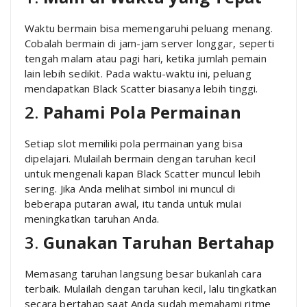
Waktu bermain bisa memengaruhi peluang menang.
Cobalah bermain di jam-jam server longgar, seperti
tengah malam atau pagi hari, ketika jumlah pemain
lain lebih sedikit. Pada waktu-waktu ini, peluang
mendapatkan Black Scatter biasanya lebih tinggi.
2.
Pahami Pola Permainan
Setiap slot memiliki pola permainan yang bisa
dipelajari. Mulailah bermain dengan taruhan kecil
untuk mengenali kapan Black Scatter muncul lebih
sering. Jika Anda melihat simbol ini muncul di
beberapa putaran awal, itu tanda untuk mulai
meningkatkan taruhan Anda.
3.
Gunakan Taruhan Bertahap
Memasang taruhan langsung besar bukanlah cara
terbaik. Mulailah dengan taruhan kecil, lalu tingkatkan
secara bertahap saat Anda sudah memahami ritme