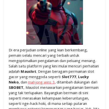
Di era perjudian online yang kian berkembang,
pemain selalu mencari yang terbaik untuk
mengoptimalkan pengalaman dan peluang menang.
Salah satu platform yang kini mulai mencuri perhatian
adalah
Mauslot
. Dengan beragam permainan slot
gacor yang menggoda seperti
Slot777
,
Lucky
Neko
, dan
mahjong wins 3
, ditambah dukungan dari
SBOBET
, Mauslot menawarkan pengalaman bermain
yang tak terlupakan. Bayangkan bermain di sini
seperti merasakan kehampaan keberuntungan,
seperti nge-hack hoki, di mana setiap putaran
membawa potensi kemenangan yang besar. Yuk, kita