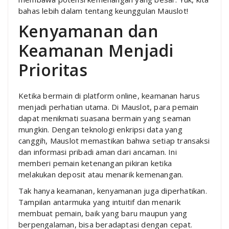
bahas lebih dalam tentang keunggulan Mauslot!
Kenyamanan dan
Keamanan Menjadi
Prioritas
Ketika bermain di platform online, keamanan harus
menjadi perhatian utama. Di Mauslot, para pemain
dapat menikmati suasana bermain yang seaman
mungkin. Dengan teknologi enkripsi data yang
canggih, Mauslot memastikan bahwa setiap transaksi
dan informasi pribadi aman dari ancaman. Ini
memberi pemain ketenangan pikiran ketika
melakukan deposit atau menarik kemenangan.
Tak hanya keamanan, kenyamanan juga diperhatikan.
Tampilan antarmuka yang intuitif dan menarik
membuat pemain, baik yang baru maupun yang
berpengalaman, bisa beradaptasi dengan cepat.