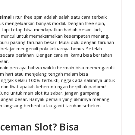
simal
Fitur free spin adalah salah satu cara terbaik
s mengeluarkan banyak modal. Dengan free spin,
tapi tetap bisa mendapatkan hadiah besar. Jadi,
ni muncul untuk memaksimalkan kesempatan menang.
buru pasang taruhan besar. Mulai dulu dengan taruhan
belajar mengenali pola keluarnya bonus. Setelah
secara perlahan. Dengan cara ini, kamu bisa bertahan
esar.
ain percaya bahwa waktu bermain bisa memengaruhi
am hari atau menjelang tengah malam bisa
nggak selalu 100% terbukti, nggak ada salahnya untuk
dan lihat apakah keberuntungan berpihak padamu!
unci untuk main slot itu sabar. Jangan gampang
angan besar. Banyak pemain yang akhirnya menang
an langsung berhenti atau ganti taruhan sebelum
aceman Slot? Bisa