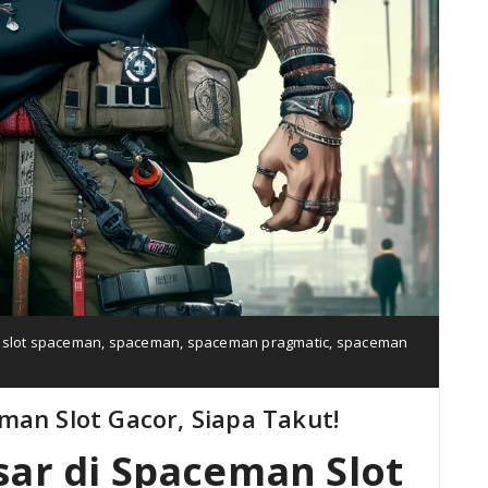
,
slot spaceman
,
spaceman
,
spaceman pragmatic
,
spaceman
man Slot Gacor, Siapa Takut!
sar di Spaceman Slot