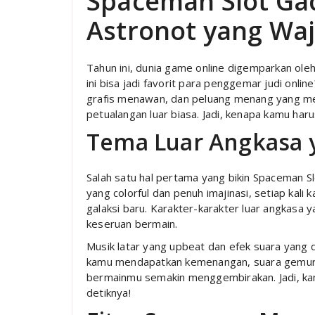
Spaceman Slot Gac
Astronot yang Waj
Tahun ini, dunia game online digemparkan ole
ini bisa jadi favorit para penggemar judi onl
grafis menawan, dan peluang menang yang m
petualangan luar biasa. Jadi, kenapa kamu harus
Tema Luar Angkasa 
Salah satu hal pertama yang bikin Spaceman S
yang colorful dan penuh imajinasi, setiap kal
galaksi baru. Karakter-karakter luar angkasa 
keseruan bermain.
Musik latar yang upbeat dan efek suara yang dr
kamu mendapatkan kemenangan, suara gemu
bermainmu semakin menggembirakan. Jadi, kam
detiknya!