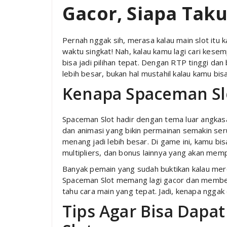
Gacor, Siapa Taku
Pernah nggak sih, merasa kalau main slot itu 
waktu singkat! Nah, kalau kamu lagi cari ke
bisa jadi pilihan tepat. Dengan RTP tinggi dan
lebih besar, bukan hal mustahil kalau kamu bi
Kenapa Spaceman Slo
Spaceman Slot hadir dengan tema luar angkas
dan animasi yang bikin permainan semakin ser
menang jadi lebih besar. Di game ini, kamu bi
multipliers, dan bonus lainnya yang akan mem
Banyak pemain yang sudah buktikan kalau mer
Spaceman Slot memang lagi gacor dan membe
tahu cara main yang tepat. Jadi, kenapa nggak
Tips Agar Bisa Dapa