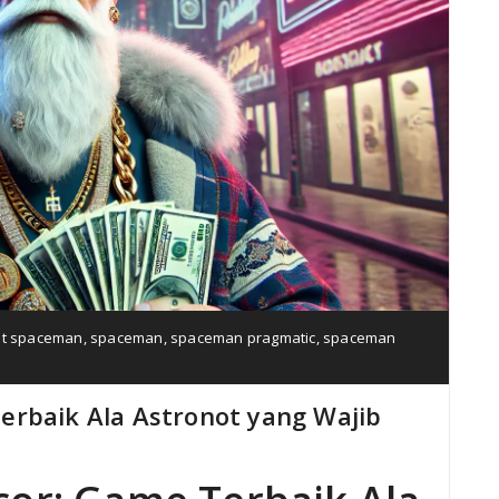
ot spaceman
,
spaceman
,
spaceman pragmatic
,
spaceman
erbaik Ala Astronot yang Wajib