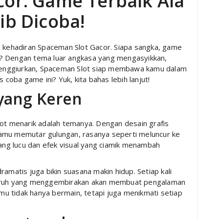
or: Game Terbaik Ala
ib Dicoba!
h kehadiran Spaceman Slot Gacor. Siapa sangka, game
ine? Dengan tema luar angkasa yang mengasyikkan,
enggiurkan, Spaceman Slot siap membawa kamu dalam
 coba game ini? Yuk, kita bahas lebih lanjut!
yang Keren
lot menarik adalah temanya. Dengan desain grafis
i kamu memutar gulungan, rasanya seperti meluncur ke
yang lucu dan efek visual yang ciamik menambah
amatis juga bikin suasana makin hidup. Setiap kali
ruh yang menggembirakan akan membuat pengalaman
u tidak hanya bermain, tetapi juga menikmati setiap