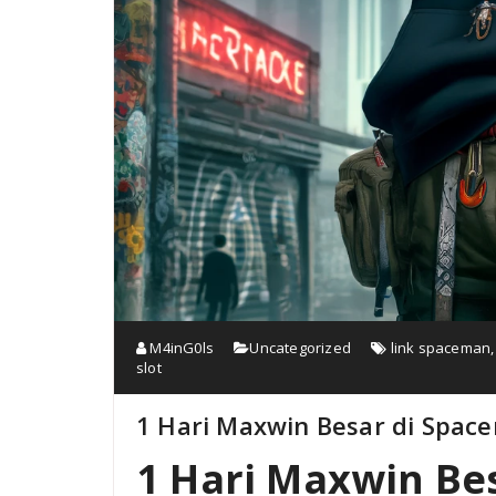
M4inG0ls
Uncategorized
link spaceman
slot
1 Hari Maxwin Besar di Space
1 Hari Maxwin Be