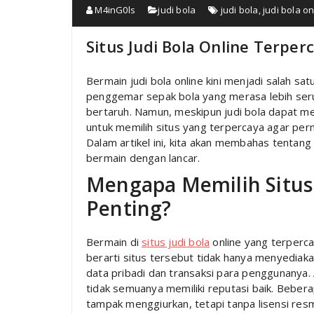
M4inG0ls
judi bola
judi bola
,
judi bola on
Situs Judi Bola Online Terper
Bermain judi bola online kini menjadi salah sa
penggemar sepak bola yang merasa lebih ser
bertaruh. Namun, meskipun judi bola dapat 
untuk memilih situs yang terpercaya agar per
Dalam artikel ini, kita akan membahas tentang
bermain dengan lancar.
Mengapa Memilih Situs 
Penting?
Bermain di
situs judi bola
online yang terperca
berarti situs tersebut tidak hanya menyediak
data pribadi dan transaksi para penggunanya. A
tidak semuanya memiliki reputasi baik. Bebe
tampak menggiurkan, tetapi tanpa lisensi res