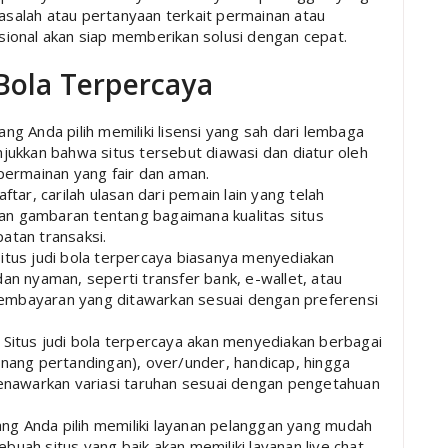
asalah atau pertanyaan terkait permainan atau
sional akan siap memberikan solusi dengan cepat.
 Bola Terpercaya
ang Anda pilih memiliki lisensi yang sah dari lembaga
njukkan bahwa situs tersebut diawasi dan diatur oleh
ermainan yang fair dan aman.
ar, carilah ulasan dari pemain lain yang telah
an gambaran tentang bagaimana kualitas situs
atan transaksi.
itus judi bola terpercaya biasanya menyediakan
 nyaman, seperti transfer bank, e-wallet, atau
embayaran yang ditawarkan sesuai dengan preferensi
Situs judi bola terpercaya akan menyediakan berbagai
enang pertandingan), over/under, handicap, hingga
 menawarkan variasi taruhan sesuai dengan pengetahuan
ang Anda pilih memiliki layanan pelanggan yang mudah
uah situs yang baik akan memiliki layanan live chat,