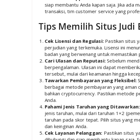
siap membantu Anda kapan saja. Jika ada m
transaksi, tim customer service yang profe
Tips Memilih Situs Judi
Cek Lisensi dan Regulasi:
Pastikan situs y
perjudian yang terkemuka. Lisensi ini menu
badan yang berwenang untuk memastikan p
Cari Ulasan dan Reputasi:
Sebelum mendaft
berpengalaman. Ulasan ini dapat memberik
tersebut, mulai dari keamanan hingga kecep
Tawarkan Pembayaran yang Fleksibel:
S
berbagai metode pembayaran yang aman dan
bahkan cryptocurrency. Pastikan metode p
Anda.
Pahami Jenis Taruhan yang Ditawarkan:
jenis taruhan, mulai dari taruhan 1×2 (pem
taruhan pada skor tepat. Pilih situs yang
dan keinginan Anda.
Cek Layanan Pelanggan:
Pastikan situs y
dihubungi dan siap membantu kapan saja. Seb