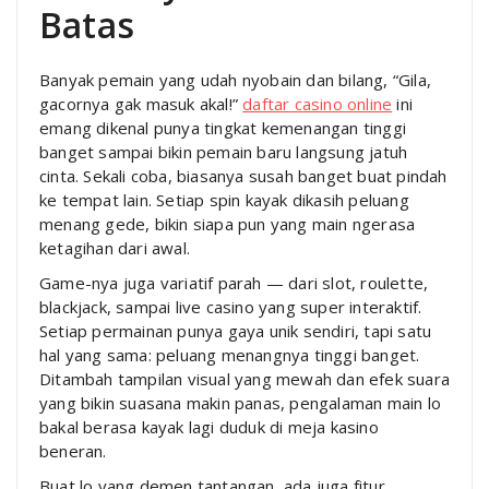
Batas
Banyak pemain yang udah nyobain dan bilang, “Gila,
gacornya gak masuk akal!”
daftar casino online
ini
emang dikenal punya tingkat kemenangan tinggi
banget sampai bikin pemain baru langsung jatuh
cinta. Sekali coba, biasanya susah banget buat pindah
ke tempat lain. Setiap spin kayak dikasih peluang
menang gede, bikin siapa pun yang main ngerasa
ketagihan dari awal.
Game-nya juga variatif parah — dari slot, roulette,
blackjack, sampai live casino yang super interaktif.
Setiap permainan punya gaya unik sendiri, tapi satu
hal yang sama: peluang menangnya tinggi banget.
Ditambah tampilan visual yang mewah dan efek suara
yang bikin suasana makin panas, pengalaman main lo
bakal berasa kayak lagi duduk di meja kasino
beneran.
Buat lo yang demen tantangan, ada juga fitur