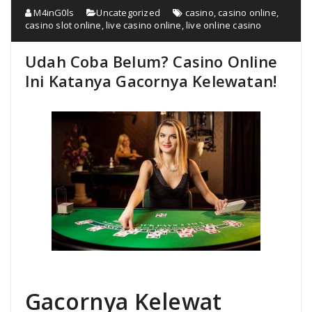
M4inG0ls
Uncategorized
casino
,
casino online
,
casino slot online
,
live casino online
,
live online casino
Udah Coba Belum? Casino Online
Ini Katanya Gacornya Kelewatan!
Gacornya Kelewat