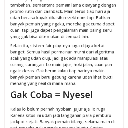
tambahan, sementara pemain lama disayang dengan
promo rutin dan cashback. Main terus tiap hari aja
udah berasa kayak dikasih rezeki nonstop. Bahkan
banyak pemain yang ngaku, mereka gak cuma dapet
cuan, tapi juga dapet pengalaman main paling seru
yang gak bisa ditemukan di tempat lain.
Selain itu, sistem fair play-nya juga dijaga ketat
banget. Semua hasil permainan murni dari algoritma
acak yang udah diuji, jadi gak ada manipulasi atau
curang-curangan. Lo main jujur, hoki jalan, cuan pun
ngalir deras. Gak heran kalau tiap harinya makin
banyak pemain baru gabung karena udah lihat bukti
menang yang real di mana-mana.
Gak Coba = Nyesel
Kalau lo belum pernah nyobain, jujur aja: lo rugi!
Karena situs ini udah jadi langganan para pemburu
jackpot sejati. Banyak pemain bilang, selama main di
sini, mereka gak pernah ngerasa buntu. Setiap