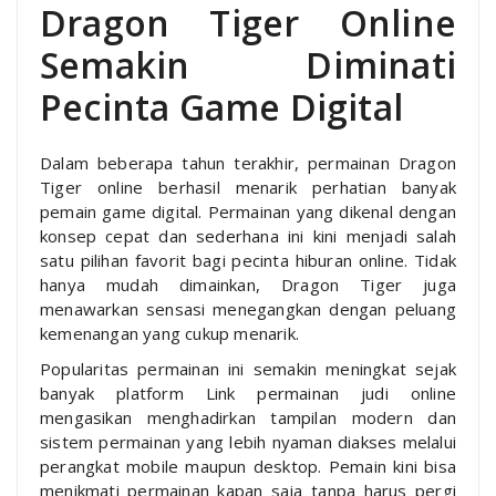
Dragon Tiger Online
Semakin Diminati
Pecinta Game Digital
Dalam beberapa tahun terakhir, permainan Dragon
Tiger online berhasil menarik perhatian banyak
pemain game digital. Permainan yang dikenal dengan
konsep cepat dan sederhana ini kini menjadi salah
satu pilihan favorit bagi pecinta hiburan online. Tidak
hanya mudah dimainkan, Dragon Tiger juga
menawarkan sensasi menegangkan dengan peluang
kemenangan yang cukup menarik.
Popularitas permainan ini semakin meningkat sejak
banyak platform Link permainan judi online
mengasikan menghadirkan tampilan modern dan
sistem permainan yang lebih nyaman diakses melalui
perangkat mobile maupun desktop. Pemain kini bisa
menikmati permainan kapan saja tanpa harus pergi