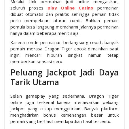
Melalui Link permainan judi online mengasikan,
seluruh proses
play Online Casino
permainan
dibuat otomatis dan praktis sehingga pemain tidak
perlu mempelajari aturan rumit. Bahkan pemain
pemula bisa langsung memahami jalannya permainan
hanya dalam beberapa menit saja.
Karena ronde permainan berlangsung cepat, banyak
pemain merasa Dragon Tiger cocok dimainkan saat
ingin mencari hiburan singkat namun tetap
memberikan sensasi seru.
Peluang Jackpot Jadi Daya
Tarik Utama
Selain gameplay yang sederhana, Dragon Tiger
online juga terkenal karena menawarkan peluang
jackpot yang cukup menggiurkan. Banyak platform
menghadirkan bonus kemenangan besar untuk
pemain yang berhasil mendapatkan hasil tertentu.