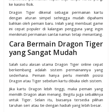
ke kasino fisik.
Dragon Tiger dikenal sebagai permainan kartu
dengan aturan simpel sehingga mudah dipahami
bahkan oleh pemain baru. Inilah yang membuat game
ini cepat populer di kalangan pengguna yang ingin
menikmati permainan santai namun tetap menantang.
Cara Bermain Dragon Tiger
yang Sangat Mudah
Salah satu alasan utama Dragon Tiger online cepat
berkembang adalah sistem permainannya yang
sederhana. Pemain hanya perlu memilih posisi
Dragon atau Tiger sebelum kartu dibuka oleh sistem.
Jika kartu Dragon lebih tinggi, maka pemain yang
memilih Dragon akan menang. Begitu juga sebaliknya
untuk Tiger. Selain itu, biasanya tersedia pilihan
taruhan seri atau tie dengan hadiah yang lebih besar.