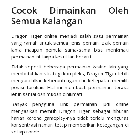
Cocok Dimainkan Oleh
Semua Kalangan
Dragon Tiger online menjadi salah satu permainan
yang ramah untuk semua jenis pemain. Baik pemain
lama maupun pemula sama-sama bisa menikmati
permainan ini tanpa kesulitan berarti.
Tidak seperti beberapa permainan kasino lain yang
membutuhkan strategi kompleks, Dragon Tiger lebih
mengandalkan keberuntungan dan ketepatan memilih
posisi taruhan. Hal ini membuat permainan terasa
lebih santai dan mudah dinikmati.
Banyak pengguna Link permainan judi online
mengasikan memilih Dragon Tiger sebagai hiburan
harian karena gameplay-nya tidak terlalu menguras
konsentrasi namun tetap memberikan ketegangan di
setiap ronde.