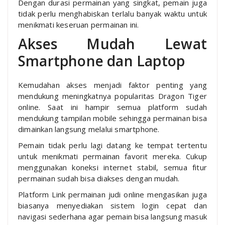
Dengan durasi permainan yang singkat, pemain juga
tidak perlu menghabiskan terlalu banyak waktu untuk
menikmati keseruan permainan ini.
Akses Mudah Lewat
Smartphone dan Laptop
Kemudahan akses menjadi faktor penting yang
mendukung meningkatnya popularitas Dragon Tiger
online. Saat ini hampir semua platform sudah
mendukung tampilan mobile sehingga permainan bisa
dimainkan langsung melalui smartphone.
Pemain tidak perlu lagi datang ke tempat tertentu
untuk menikmati permainan favorit mereka. Cukup
menggunakan koneksi internet stabil, semua fitur
permainan sudah bisa diakses dengan mudah.
Platform Link permainan judi online mengasikan juga
biasanya menyediakan sistem login cepat dan
navigasi sederhana agar pemain bisa langsung masuk