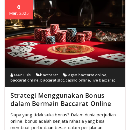
6
Mar, 2025
M4inG0ls
bacccarat
agen baccarat online
,
baccarat online
,
baccarat slot
,
casino online
,
live baccarat
Strategi Menggunakan Bonus
dalam Bermain Baccarat Online
Siapa yang tidak suka bonus? Dalam dunia perjudian
online, bonus adalah senjata rahasia yang bisa
membuat perbedaan besar dalam perjalanan