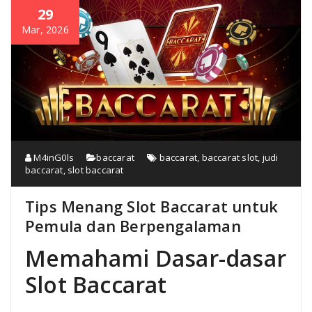
29
Mar, 2026
M4inG0ls
baccarat
baccarat
,
baccarat slot
,
judi
baccarat
,
slot baccarat
Tips Menang Slot Baccarat untuk
Pemula dan Berpengalaman
Memahami Dasar-dasar
Slot Baccarat