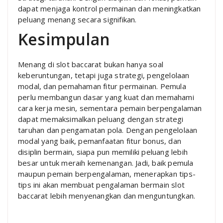
dapat menjaga kontrol permainan dan meningkatkan
peluang menang secara signifikan.
Kesimpulan
Menang di slot baccarat bukan hanya soal
keberuntungan, tetapi juga strategi, pengelolaan
modal, dan pemahaman fitur permainan. Pemula
perlu membangun dasar yang kuat dan memahami
cara kerja mesin, sementara pemain berpengalaman
dapat memaksimalkan peluang dengan strategi
taruhan dan pengamatan pola. Dengan pengelolaan
modal yang baik, pemanfaatan fitur bonus, dan
disiplin bermain, siapa pun memiliki peluang lebih
besar untuk meraih kemenangan. Jadi, baik pemula
maupun pemain berpengalaman, menerapkan tips-
tips ini akan membuat pengalaman bermain slot
baccarat lebih menyenangkan dan menguntungkan.