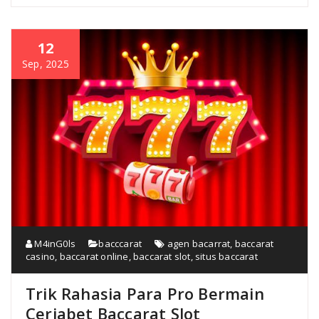
12
Sep, 2025
M4inG0ls
bacccarat
agen bacarrat
,
baccarat
casino
,
baccarat online
,
baccarat slot
,
situs baccarat
Trik Rahasia Para Pro Bermain
Ceriabet Baccarat Slot