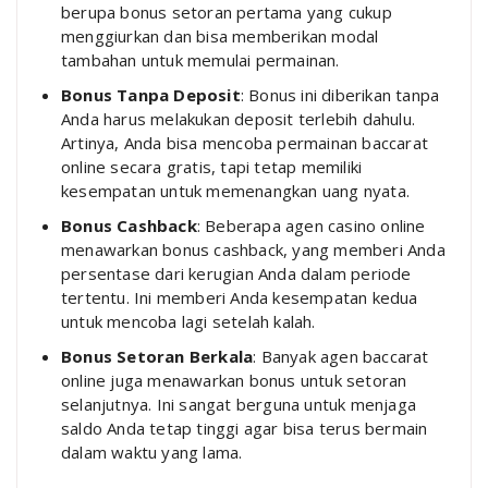
berupa bonus setoran pertama yang cukup
menggiurkan dan bisa memberikan modal
tambahan untuk memulai permainan.
Bonus Tanpa Deposit
: Bonus ini diberikan tanpa
Anda harus melakukan deposit terlebih dahulu.
Artinya, Anda bisa mencoba permainan baccarat
online secara gratis, tapi tetap memiliki
kesempatan untuk memenangkan uang nyata.
Bonus Cashback
: Beberapa agen casino online
menawarkan bonus cashback, yang memberi Anda
persentase dari kerugian Anda dalam periode
tertentu. Ini memberi Anda kesempatan kedua
untuk mencoba lagi setelah kalah.
Bonus Setoran Berkala
: Banyak agen baccarat
online juga menawarkan bonus untuk setoran
selanjutnya. Ini sangat berguna untuk menjaga
saldo Anda tetap tinggi agar bisa terus bermain
dalam waktu yang lama.