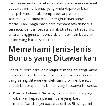
permainan Anda. Terutama dalam permainan secepat
baccarat online, bonus yang Anda dapatkan bisa
menjadi kunci untuk memperbesar peluang
kemenangan tanpa perlu mengeluarkan banyak
modal. Tapi, bagaimana cara memanfaatkan bonus
tersebut dengan tepat? Simak strategi-strategi jitu
untuk menggunakan bonus dalam bermain baccarat
online yang harus Anda coba!
Memahami Jenis-Jenis
Bonus yang Ditawarkan
Sebelum berbicara lebih lanjut tentang strategi, Anda
harus terlebih dahulu memahami jenis-jenis bonus
yang sering ditawarkan oleh casino online. Berikut
adalah beberapa jenis bonus yang biasanya tersedia:
Bonus Selamat Datang
: Ini adalah bonus yang
diberikan kepada pemain baru yang baru
mendaftar di agen baccarat online. Biasanya, ini