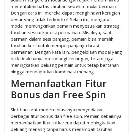
menentukan batas taruhan sebelum mulai bermain.
Dengan cara ini, mereka dapat menghindari kerugian
besar yang tidak terkontrol. Selain itu, mengatur
modal memungkinkan pemain menyesuaikan strategi
taruhan sesuai kondisi permainan. Misalnya, saat
bermain dalam sesi panjang, pemain bisa memilih
taruhan kecil untuk memperpanjang durasi
permainan. Dengan kata lain, pengelolaan modal yang
baik tidak hanya melindungi keuangan, tetapi juga
meningkatkan peluang pemain untuk tetap bertahan
hingga mendapatkan kombinasi menang.
Memanfaatkan Fitur
Bonus dan Free Spin
Slot baccarat modern biasanya menyediakan
berbagai fitur bonus dan free spin. Pemain sebaiknya
memanfaatkan fitur ini karena dapat meningkatkan
peluang menang tanpa harus menambah taruhan.