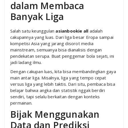
dalam Membaca
Banyak Liga
Salah satu keunggulan
asianbookie all
adalah
cakupannya yang luas. Dari liga besar Eropa sampai
kompetisi Asia yang jarang disorot media
mainstream, semuanya bisa dianalisis dengan
pendekatan serupa. Buat penggemar bola sejati, ini
jadi ladang ilmu.
Dengan cakupan luas, kita bisa membandingkan gaya
main antar liga. Misalnya, liga yang tempo cepat
versus liga yang lebih taktis. Dari situ, pembaca bisa
belajar bahwa angka dan statistik nggak berdiri
sendiri, tapi selalu berkaitan dengan konteks
permainan.
Bijak Menggunakan
Data dan Prediksi