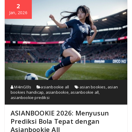
2
Jan, 2026
M4inG0ls
asianbookie all
asian bookies
,
asian
bookies handicap
,
asianbookie
,
asianbookie all
,
asianbookie prediksi
ASIANBOOKIE 2026: Menyusun
Prediksi Bola Tepat dengan
Asianbookie All