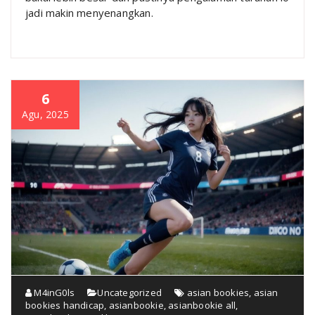
jadi makin menyenangkan.
6
Agu, 2025
M4inG0ls
Uncategorized
asian bookies
,
asian
bookies handicap
,
asianbookie
,
asianbookie all
,