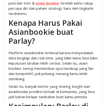
pola dan tren di
asian bookie
. Setelah kamu cukup
percaya diri dan paham strategi, baru deh tingkatin
taruhanmu.
Kenapa Harus Pakai
Asianbookie buat
Parlay?
Platform asianbookie terkenal karena menyediakan
data lengkap dan real-time, yang bikin kamu bisa bikin
keputusan taruhan lebih cerdas. Selain itu, asian
bookies sering memberikan opsi handicap yang fair
dan kompetitif, jadi peluang menang kamu lebih
seimbang.
Selain itu, banyak bettor yang sharing insight dan
asianbookie prediksi terbaik di komunitas, yang bisa
jadi bahan belajar tambahan buat kamu pemula.