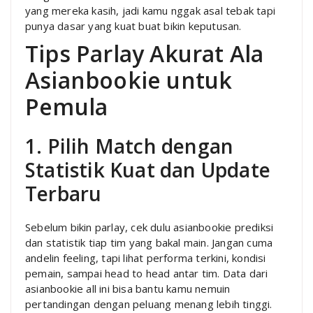
yang mereka kasih, jadi kamu nggak asal tebak tapi
punya dasar yang kuat buat bikin keputusan.
Tips Parlay Akurat Ala
Asianbookie untuk
Pemula
1. Pilih Match dengan
Statistik Kuat dan Update
Terbaru
Sebelum bikin parlay, cek dulu asianbookie prediksi
dan statistik tiap tim yang bakal main. Jangan cuma
andelin feeling, tapi lihat performa terkini, kondisi
pemain, sampai head to head antar tim. Data dari
asianbookie all ini bisa bantu kamu nemuin
pertandingan dengan peluang menang lebih tinggi.