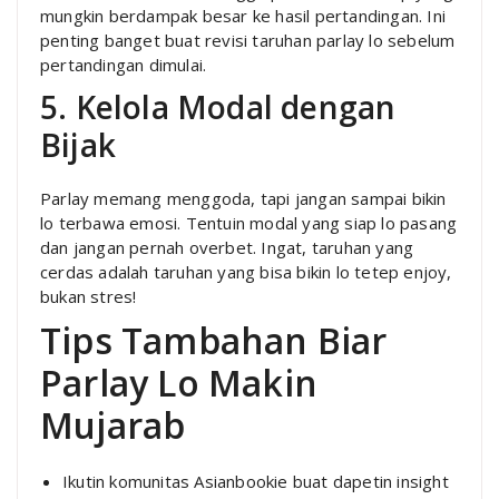
mungkin berdampak besar ke hasil pertandingan. Ini
penting banget buat revisi taruhan parlay lo sebelum
pertandingan dimulai.
5. Kelola Modal dengan
Bijak
Parlay memang menggoda, tapi jangan sampai bikin
lo terbawa emosi. Tentuin modal yang siap lo pasang
dan jangan pernah overbet. Ingat, taruhan yang
cerdas adalah taruhan yang bisa bikin lo tetep enjoy,
bukan stres!
Tips Tambahan Biar
Parlay Lo Makin
Mujarab
Ikutin komunitas Asianbookie buat dapetin insight