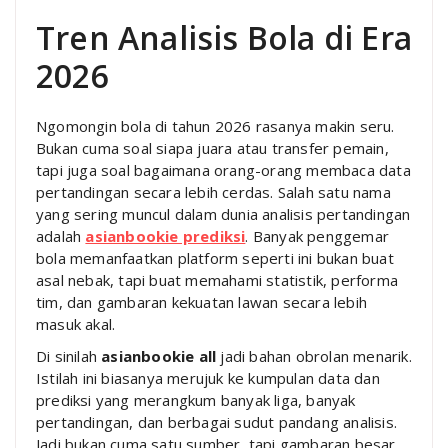
Tren Analisis Bola di Era
2026
Ngomongin bola di tahun 2026 rasanya makin seru.
Bukan cuma soal siapa juara atau transfer pemain,
tapi juga soal bagaimana orang-orang membaca data
pertandingan secara lebih cerdas. Salah satu nama
yang sering muncul dalam dunia analisis pertandingan
adalah
asianbookie prediksi
. Banyak penggemar
bola memanfaatkan platform seperti ini bukan buat
asal nebak, tapi buat memahami statistik, performa
tim, dan gambaran kekuatan lawan secara lebih
masuk akal.
Di sinilah
asianbookie all
jadi bahan obrolan menarik.
Istilah ini biasanya merujuk ke kumpulan data dan
prediksi yang merangkum banyak liga, banyak
pertandingan, dan berbagai sudut pandang analisis.
Jadi bukan cuma satu sumber, tapi gambaran besar