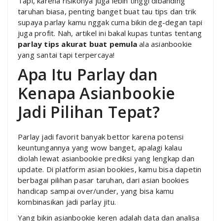
Tapi, karena risikonya juga lebih tinggi dibanding
taruhan biasa, penting banget buat tau tips dan trik
supaya parlay kamu nggak cuma bikin deg-degan tapi
juga profit. Nah, artikel ini bakal kupas tuntas tentang
parlay tips akurat buat pemula
ala asianbookie
yang santai tapi terpercaya!
Apa Itu Parlay dan
Kenapa Asianbookie
Jadi Pilihan Tepat?
Parlay jadi favorit banyak bettor karena potensi
keuntungannya yang wow banget, apalagi kalau
diolah lewat asianbookie prediksi yang lengkap dan
update. Di platform asian bookies, kamu bisa dapetin
berbagai pilihan pasar taruhan, dari asian bookies
handicap sampai over/under, yang bisa kamu
kombinasikan jadi parlay jitu.
Yang bikin asianbookie keren adalah data dan analisa