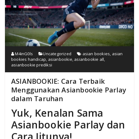
M4inG0ls
Uncategorized
asian bookies
,
asian
bookies handicap
,
asianbookie
,
asianbookie all
,
asianbookie prediksi
ASIANBOOKIE: Cara Terbaik
Menggunakan Asianbookie Parlay
dalam Taruhan
Yuk, Kenalan Sama
Asianbookie Parlay dan
Cara Jitunya!