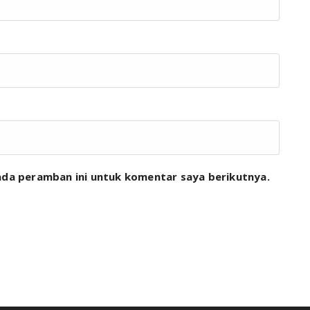
ada peramban ini untuk komentar saya berikutnya.