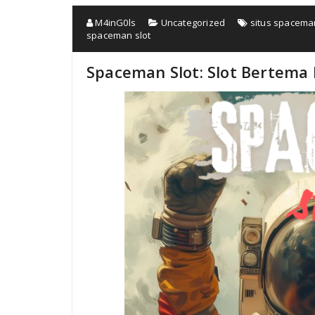
M4inG0ls
Uncategorized
situs spacema
spaceman slot
Spaceman Slot: Slot Bertema