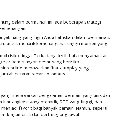
ting dalam permainan ini, ada beberapa strategi
 kemenangan:
nyak uang yang ingin Anda habiskan dalam permainan.
uru untuk menarik kemenangan. Tunggu momen yang
bil risiko tinggi. Terkadang, lebih baik mengamankan
ejar kemenangan besar yang berisiko.
ino online menawarkan fitur autoplay yang
umlah putaran secara otomatis.
ne yang menawarkan pengalaman bermain yang unik dan
 luar angkasa yang menarik, RTP yang tinggi, dan
 menjadi favorit bagi banyak pemain. Namun, seperti
in dengan bijak dan bertanggung jawab.