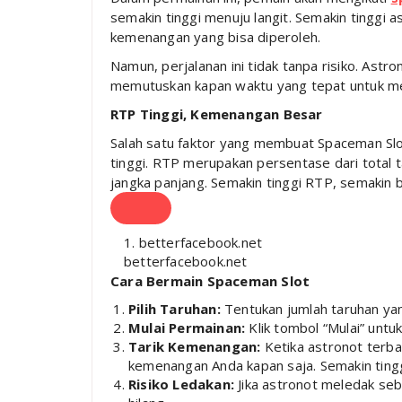
semakin tinggi menuju langit. Semakin tinggi 
kemenangan yang bisa diperoleh.
Namun, perjalanan ini tidak tanpa risiko. Ast
memutuskan kapan waktu yang tepat untuk me
RTP Tinggi, Kemenangan Besar
Salah satu faktor yang membuat Spaceman Slo
tinggi. RTP merupakan persentase dari total
jangka panjang. Semakin tinggi RTP, semakin 
1.
betterfacebook.net
betterfacebook.net
Cara Bermain Spaceman Slot
Pilih Taruhan:
Tentukan jumlah taruhan yan
Mulai Permainan:
Klik tombol “Mulai” untu
Tarik Kemenangan:
Ketika astronot terba
kemenangan Anda kapan saja. Semakin ting
Risiko Ledakan:
Jika astronot meledak se