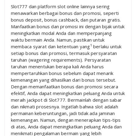
Slot777 dan platform slot online lainnya sering
menawarkan berbagai bonus dan promosi, seperti
bonus deposit, bonus cashback, dan putaran gratis.
Manfaatkan bonus dan promosi ini dengan bijak
untuk
meningkatkan modal Anda dan memperpanjang
waktu bermain Anda. Namun, pastikan untuk
1
membaca syarat dan ketentuan yang
berlaku untuk
setiap bonus dan promosi, termasuk persyaratan
taruhan (wagering requirements). Persyaratan
taruhan menentukan berapa kali Anda harus
mempertaruhkan bonus sebelum dapat menarik
kemenangan yang dihasilkan dari bonus tersebut.
Dengan memanfaatkan bonus dan promosi secara
efektif, Anda dapat meningkatkan peluang Anda untuk
meraih jackpot di Slot777. Bermainlah dengan sabar
dan nikmati prosesnya. Ingatlah bahwa slot adalah
permainan keberuntungan, jadi tidak ada jaminan
kemenangan. Namun, dengan menerapkan tips-tips
di atas, Anda dapat meningkatkan peluang Anda dan
menikmati pengalaman bermain yang lebih