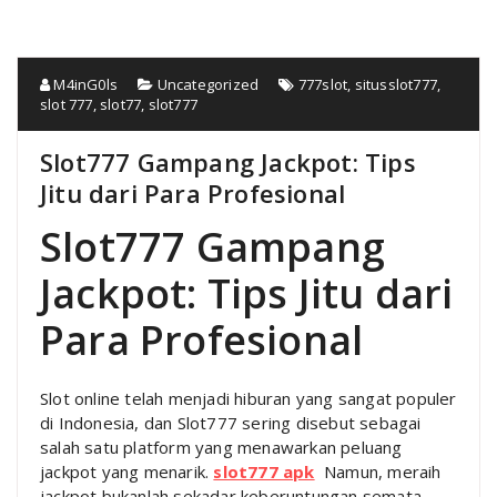
M4inG0ls
Uncategorized
777slot
,
situsslot777
,
slot 777
,
slot77
,
slot777
Slot777 Gampang Jackpot: Tips
Jitu dari Para Profesional
Slot777 Gampang
Jackpot: Tips Jitu dari
Para Profesional
Slot online telah menjadi hiburan yang sangat populer
di Indonesia, dan Slot777 sering disebut sebagai
salah satu platform yang menawarkan peluang
jackpot yang menarik.
slot777 apk
Namun, meraih
jackpot bukanlah sekadar keberuntungan semata.