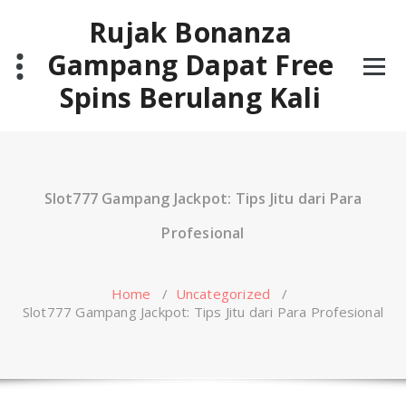
Skip
Rujak Bonanza
to
content
Gampang Dapat Free
Spins Berulang Kali
Slot777 Gampang Jackpot: Tips Jitu dari Para
Profesional
Home
/
Uncategorized
/
Slot777 Gampang Jackpot: Tips Jitu dari Para Profesional