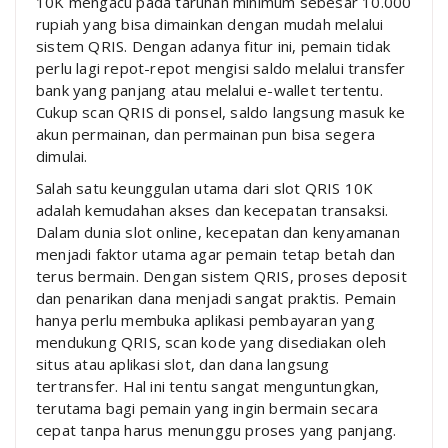
10K mengacu pada taruhan minimum sebesar 10.000
rupiah yang bisa dimainkan dengan mudah melalui
sistem QRIS. Dengan adanya fitur ini, pemain tidak
perlu lagi repot-repot mengisi saldo melalui transfer
bank yang panjang atau melalui e-wallet tertentu.
Cukup scan QRIS di ponsel, saldo langsung masuk ke
akun permainan, dan permainan pun bisa segera
dimulai.
Salah satu keunggulan utama dari slot QRIS 10K
adalah kemudahan akses dan kecepatan transaksi.
Dalam dunia slot online, kecepatan dan kenyamanan
menjadi faktor utama agar pemain tetap betah dan
terus bermain. Dengan sistem QRIS, proses deposit
dan penarikan dana menjadi sangat praktis. Pemain
hanya perlu membuka aplikasi pembayaran yang
mendukung QRIS, scan kode yang disediakan oleh
situs atau aplikasi slot, dan dana langsung
tertransfer. Hal ini tentu sangat menguntungkan,
terutama bagi pemain yang ingin bermain secara
cepat tanpa harus menunggu proses yang panjang.