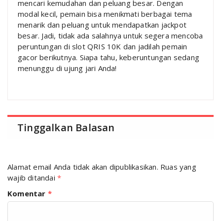
mencari kemudahan dan peluang besar. Dengan
modal kecil, pemain bisa menikmati berbagai tema
menarik dan peluang untuk mendapatkan jackpot
besar. Jadi, tidak ada salahnya untuk segera mencoba
peruntungan di slot QRIS 10K dan jadilah pemain
gacor berikutnya. Siapa tahu, keberuntungan sedang
menunggu di ujung jari Anda!
Tinggalkan Balasan
Alamat email Anda tidak akan dipublikasikan.
Ruas yang
wajib ditandai
*
Komentar
*