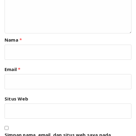
Nama
*
Email
*
Situs Web
Simpan nama, email, dan situs web saya pada