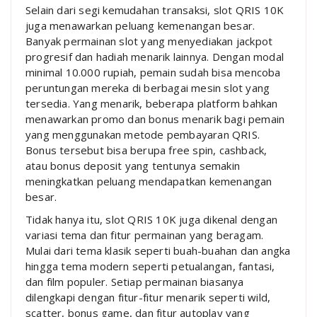
Selain dari segi kemudahan transaksi, slot QRIS 10K
juga menawarkan peluang kemenangan besar.
Banyak permainan slot yang menyediakan jackpot
progresif dan hadiah menarik lainnya. Dengan modal
minimal 10.000 rupiah, pemain sudah bisa mencoba
peruntungan mereka di berbagai mesin slot yang
tersedia. Yang menarik, beberapa platform bahkan
menawarkan promo dan bonus menarik bagi pemain
yang menggunakan metode pembayaran QRIS.
Bonus tersebut bisa berupa free spin, cashback,
atau bonus deposit yang tentunya semakin
meningkatkan peluang mendapatkan kemenangan
besar.
Tidak hanya itu, slot QRIS 10K juga dikenal dengan
variasi tema dan fitur permainan yang beragam.
Mulai dari tema klasik seperti buah-buahan dan angka
hingga tema modern seperti petualangan, fantasi,
dan film populer. Setiap permainan biasanya
dilengkapi dengan fitur-fitur menarik seperti wild,
scatter, bonus game, dan fitur autoplay yang