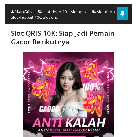
M4inG0ls
slot depo 10k
,
slot qris
slot depo 10k
,
slot deposit 10k
,
slot qris
Slot QRIS 10K: Siap Jadi Pemain
Gacor Berikutnya