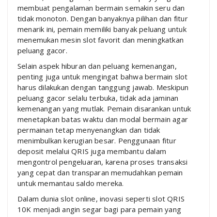
membuat pengalaman bermain semakin seru dan
tidak monoton. Dengan banyaknya pilihan dan fitur
menarik ini, pemain memiliki banyak peluang untuk
menemukan mesin slot favorit dan meningkatkan
peluang gacor.
Selain aspek hiburan dan peluang kemenangan,
penting juga untuk mengingat bahwa bermain slot
harus dilakukan dengan tanggung jawab. Meskipun
peluang gacor selalu terbuka, tidak ada jaminan
kemenangan yang mutlak. Pemain disarankan untuk
menetapkan batas waktu dan modal bermain agar
permainan tetap menyenangkan dan tidak
menimbulkan kerugian besar. Penggunaan fitur
deposit melalui QRIS juga membantu dalam
mengontrol pengeluaran, karena proses transaksi
yang cepat dan transparan memudahkan pemain
untuk memantau saldo mereka.
Dalam dunia slot online, inovasi seperti slot QRIS
10K menjadi angin segar bagi para pemain yang