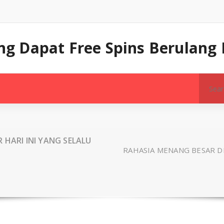
 Dapat Free Spins Berulang 
Search
for:
 HARI INI YANG SELALU
RAHASIA MENANG BESAR DI