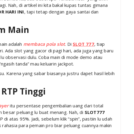
i. Nah, di artikel ini kita bakal kupas tuntas gimana
R HARI INI
, tapi tetap dengan gaya santai dan
um Main
main adalah
membaca pola slot
. Di
SLOT 777
, tiap
i. Ada slot yang gacor di pagi hari, ada juga yang baru
t lu observasi dulu. Coba main di mode demo atau
“ngasih tanda” mau keluarin jackpot.
su. Karena yang sabar biasanya justru dapet hasil lebih
 RTP Tinggi
ayer
itu persentase pengembalian uang dari total
n besar peluang lu buat menang. Nah, di
SLOT777
 di atas 95%. Jadi, sebelum klik “spin”, pastiin lu udah
k rahasia para pemain pro biar peluang cuannya makin