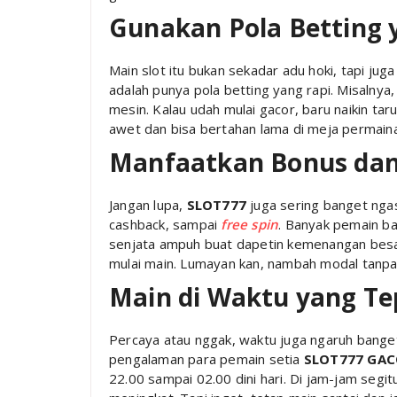
Gunakan Pola Betting 
Main slot itu bukan sekadar adu hoki, tapi juga
adalah punya pola betting yang rapi. Misalnya, 
mesin. Kalau udah mulai gacor, baru naikin taruh
awet dan bisa bertahan lama di meja permain
Manfaatkan Bonus dan
Jangan lupa,
SLOT777
juga sering banget nga
cashback, sampai
free spin
. Banyak pemain ba
senjata ampuh buat dapetin kemenangan besar
mulai main. Lumayan kan, nambah modal tanpa 
Main di Waktu yang Te
Percaya atau nggak, waktu juga ngaruh bange
pengalaman para pemain setia
SLOT777 GA
22.00 sampai 02.00 dini hari. Di jam-jam segitu