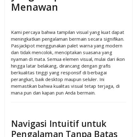
Menawan
Kami percaya bahwa tampilan visual yang kuat dapat
meningkatkan pengalaman bermain secara signifikan.
Pasjackpot menggunakan palet warna yang modern
dan tidak mencolok, menciptakan suasana yang
nyaman di mata. Semua elemen visual, mulai dari ikon
hingga latar belakang, dirancang dengan grafis
berkualitas tinggi yang responsif di berbagai
perangkat, baik desktop maupun seluler. Ini
memastikan bahwa kualitas visual tetap terjaga, di
mana pun dan kapan pun Anda bermain.
Navigasi Intuitif untuk
Pengalaman Tanpa Batas