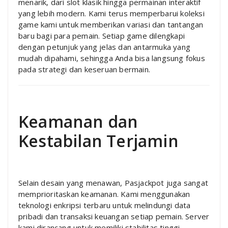
menarik, dari slot klasik hingga permainan interaktif
yang lebih modern. Kami terus memperbarui koleksi
game kami untuk memberikan variasi dan tantangan
baru bagi para pemain. Setiap game dilengkapi
dengan petunjuk yang jelas dan antarmuka yang
mudah dipahami, sehingga Anda bisa langsung fokus
pada strategi dan keseruan bermain.
Keamanan dan
Kestabilan Terjamin
Selain desain yang menawan, Pasjackpot juga sangat
memprioritaskan keamanan. Kami menggunakan
teknologi enkripsi terbaru untuk melindungi data
pribadi dan transaksi keuangan setiap pemain. Server
kami dirancang untuk memiliki stabilitas tinggi,