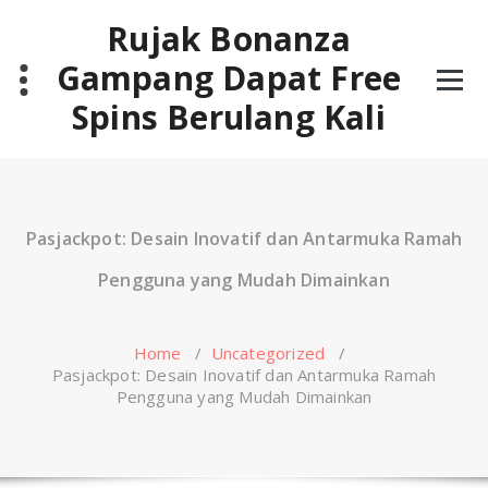
Skip
Rujak Bonanza
to
content
Gampang Dapat Free
Spins Berulang Kali
Pasjackpot: Desain Inovatif dan Antarmuka Ramah
Pengguna yang Mudah Dimainkan
Home
/
Uncategorized
/
Pasjackpot: Desain Inovatif dan Antarmuka Ramah
Pengguna yang Mudah Dimainkan