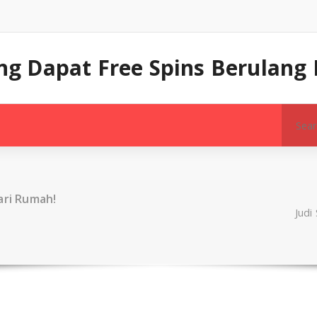
 Dapat Free Spins Berulang 
Search
for:
ari Rumah!
Judi