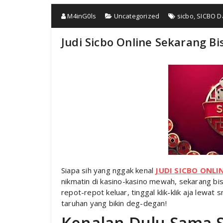
M4inG0ls
Uncategorized
sicbo
,
SICBO D
Judi Sicbo Online Sekarang B
Siapa sih yang nggak kenal
JUDI SICBO ONLI
nikmatin di kasino-kasino mewah, sekarang bis
repot-repot keluar, tinggal klik-klik aja lewa
taruhan yang bikin deg-degan!
Kenalan Dulu Sama S