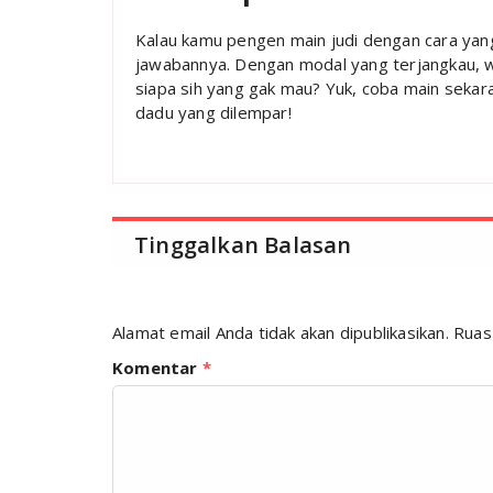
Kalau kamu pengen main judi dengan cara yang
jawabannya. Dengan modal yang terjangkau, w
siapa sih yang gak mau? Yuk, coba main seka
dadu yang dilempar!
Tinggalkan Balasan
Alamat email Anda tidak akan dipublikasikan.
Ruas
Komentar
*