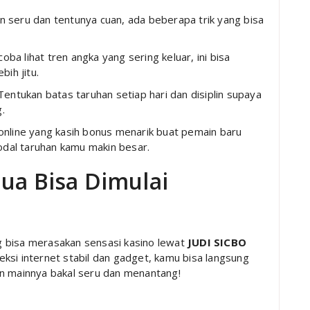
 seru dan tentunya cuan, ada beberapa trik yang bisa
oba lihat tren angka yang sering keluar, ini bisa
ih jitu.
Tentukan batas taruhan setiap hari dan disiplin supaya
.
online yang kasih bonus menarik buat pemain baru
odal taruhan kamu makin besar.
ua Bisa Dimulai
 bisa merasakan sensasi kasino lewat
JUDI SICBO
ksi internet stabil dan gadget, kamu bisa langsung
an mainnya bakal seru dan menantang!