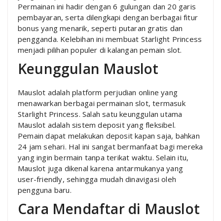
Permainan ini hadir dengan 6 gulungan dan 20 garis
pembayaran, serta dilengkapi dengan berbagai fitur
bonus yang menarik, seperti putaran gratis dan
pengganda. Kelebihan ini membuat Starlight Princess
menjadi pilihan populer di kalangan pemain slot.
Keunggulan Mauslot
Mauslot adalah platform perjudian online yang
menawarkan berbagai permainan slot, termasuk
Starlight Princess. Salah satu keunggulan utama
Mauslot adalah sistem deposit yang fleksibel.
Pemain dapat melakukan deposit kapan saja, bahkan
24 jam sehari. Hal ini sangat bermanfaat bagi mereka
yang ingin bermain tanpa terikat waktu. Selain itu,
Mauslot juga dikenal karena antarmukanya yang
user-friendly, sehingga mudah dinavigasi oleh
pengguna baru.
Cara Mendaftar di Mauslot