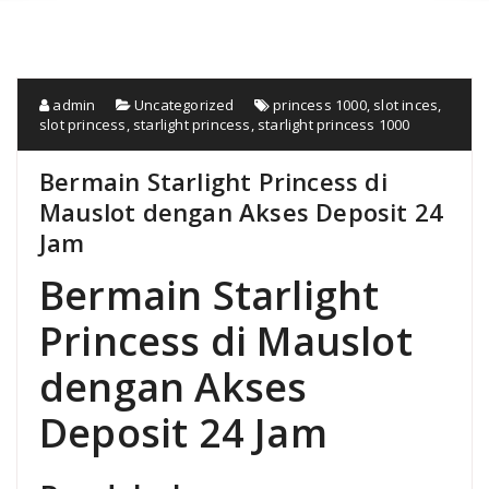
admin
Uncategorized
princess 1000
,
slot inces
,
slot princess
,
starlight princess
,
starlight princess 1000
Bermain Starlight Princess di
Mauslot dengan Akses Deposit 24
Jam
Bermain Starlight
Princess di Mauslot
dengan Akses
Deposit 24 Jam