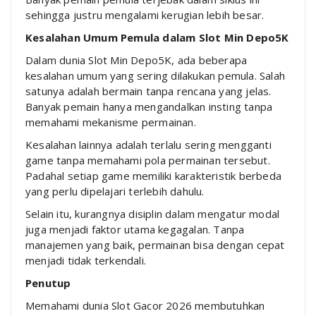
sehingga justru mengalami kerugian lebih besar.
Kesalahan Umum Pemula dalam Slot Min Depo5K
Dalam dunia Slot Min Depo5K, ada beberapa
kesalahan umum yang sering dilakukan pemula. Salah
satunya adalah bermain tanpa rencana yang jelas.
Banyak pemain hanya mengandalkan insting tanpa
memahami mekanisme permainan.
Kesalahan lainnya adalah terlalu sering mengganti
game tanpa memahami pola permainan tersebut.
Padahal setiap game memiliki karakteristik berbeda
yang perlu dipelajari terlebih dahulu.
Selain itu, kurangnya disiplin dalam mengatur modal
juga menjadi faktor utama kegagalan. Tanpa
manajemen yang baik, permainan bisa dengan cepat
menjadi tidak terkendali.
Penutup
Memahami dunia Slot Gacor 2026 membutuhkan