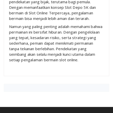
pendekatan yang bijak, terutama bagi pemula.
Dengan memanfaatkan konsep Slot Depo 5K dan
bermain di Slot Online Terpercaya, pengalaman
bermain bisa menjadi lebih aman dan terarah.
Namun yang paling penting adalah memahami bahwa
permainan ini bersifat hiburan. Dengan pengelolaan
yang tepat, kesadaran risiko, serta strategi yang
sederhana, pemain dapat menikmati permainan
tanpa tekanan berlebihan. Pendekatan yang
seimbang akan selalu menjadi kunci utama dalam
setiap pengalaman bermain slot online.