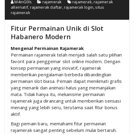
M4inG0ls
rajamerak
rajamerak
,
rajamerak
alternatif
,
rajamerak daftar
,
rajamerak login
,
situs
rajamerak
Fitur Permainan Unik di Slot
Habanero Modern
Mengenal Permainan Rajamerak
Permainan rajamerak telah menjadi salah satu pilihan
favorit para penggemar slot online modern. Dengan
konsep permainan yang inovatif, rajamerak
memberikan pengalaman berbeda dibandingkan
permainan slot biasa. Pemain dapat menikmati grafis
yang menarik dan animasi halus yang memanjakan
mata. Tidak hanya itu, mekanisme permainan
rajamerak juga dirancang untuk memberikan sensasi
menang yang lebih seru, terutama saat fitur bonus
aktif.
Bagi pemain baru, memahami fitur permainan
rajamerak sangat penting sebelum mulai bertaruh.