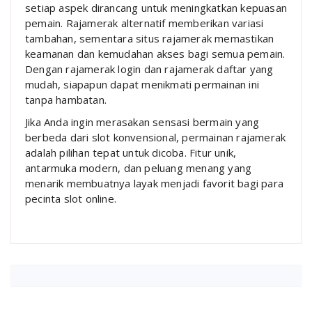
setiap aspek dirancang untuk meningkatkan kepuasan
pemain. Rajamerak alternatif memberikan variasi
tambahan, sementara situs rajamerak memastikan
keamanan dan kemudahan akses bagi semua pemain.
Dengan rajamerak login dan rajamerak daftar yang
mudah, siapapun dapat menikmati permainan ini
tanpa hambatan.
Jika Anda ingin merasakan sensasi bermain yang
berbeda dari slot konvensional, permainan rajamerak
adalah pilihan tepat untuk dicoba. Fitur unik,
antarmuka modern, dan peluang menang yang
menarik membuatnya layak menjadi favorit bagi para
pecinta slot online.