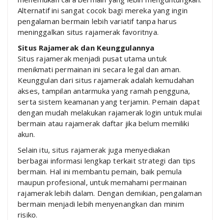
Alternatif ini sangat cocok bagi mereka yang ingin
pengalaman bermain lebih variatif tanpa harus
meninggalkan situs rajamerak favoritnya.
Situs Rajamerak dan Keunggulannya
Situs rajamerak menjadi pusat utama untuk
menikmati permainan ini secara legal dan aman.
Keunggulan dari situs rajamerak adalah kemudahan
akses, tampilan antarmuka yang ramah pengguna,
serta sistem keamanan yang terjamin. Pemain dapat
dengan mudah melakukan rajamerak login untuk mulai
bermain atau rajamerak daftar jika belum memiliki
akun.
Selain itu, situs rajamerak juga menyediakan
berbagai informasi lengkap terkait strategi dan tips
bermain. Hal ini membantu pemain, baik pemula
maupun profesional, untuk memahami permainan
rajamerak lebih dalam. Dengan demikian, pengalaman
bermain menjadi lebih menyenangkan dan minim
risiko.