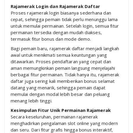
Rajamerak Login dan Rajamerak Daftar
Proses rajamerak login biasanya sederhana dan
cepat, sehingga pemain tidak perlu menunggu lama
untuk memulai permainan. Setelah login, semua fitur
permainan tersedia dengan mudah diakses,
termasuk fitur bonus dan mode demo.
Bagi pemain baru, rajamerak daftar menjadi langkah
awal untuk menikmati semua keuntungan yang
ditawarkan. Proses pendaftaran yang cepat dan
aman memungkinkan pemain langsung menjelajahi
berbagai fitur permainan. Tidak hanya itu, rajamerak
daftar juga sering kali memberikan bonus selamat
datang yang menarik, sehingga pemain dapat
memulai dengan modal lebih besar dan peluang
menang lebih tinggi.
Kesimpulan Fitur Unik Permainan Rajamerak
Secara keseluruhan, permainan rajamerak
menghadirkan pengalaman slot online yang modern
dan seru. Dari fitur grafis hingga bonus interaktif,